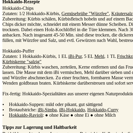
Hokkaido-Rezepte
Hokkaido-Chips
Zutaten: 1/2 Hokkaido-Kürbis,
Gemüsebrühe "Würzfee"
,
Kräutersalz
Zubereitung: Kürbis schälen, Kürbisfleisch hobeln und auf einem Bac
Chips dicker möchte, schneidet mit einem Messer dünne Scheiben. Di
trocknen. Dabei einen Holz-Kochlöffel in die Türe klemmen. Nach 30
anbacken. Nach insgesamt 45-50 Min. sind diese trocken, die dickeren
füllen, mit Würzfee und Salz, und evtl. Gewürzen nach Wahl, bestreu
Hokkaido-Puffer
Zutaten: 1 Hokkaido-Kürbis, 1 EL
iBi-Pur
, 5 EL
Mehl
, 1 TL
Frischkr
Kürbiskerne "salzig"
Zubereitung: Kürbis waschen, zerteilen, Kerne entfernen und das Fruc
lassen. Die Masse mit dem iBi vermischen, Mehl darüber sieben und di
und Würzfee abschmecken. Zu einer feuchten, formbaren Masse vermi
Wenden goldbraun braten. Kürbiskerne darüberstreuen und sofort serv
Fix-fertig: Hokkaido-Spezialitäten aus unserer eigenen Naturprodukti
• Hokkaido-Suppen: mild oder pikant, gut sättigend
• Brotaufstriche:
iBi-Simba
,
iBi-Hokkaido
,
Hokkaido-Curry
•
Hokkaido-Ravioli
: ● ohne Käse ● ohne Ei ● ohne Milch
Tipps zur Lagerung und Haltbarkeit