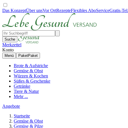
Das Konzept
Über uns
Vor Ort
Rezepte
Flexibles Abo
Service
Gratis-Tel
Suche
Merkzettel
Konto
Menü
Paket
Paket
Brote & Aufstriche
Gemüse & Obst
Würzen & Kochen
Süßes & Geschenke
Getränke
Tiere & Natur
Mehr ...
Angebote
Startseite
Gemüse & Obst
Gemüse & Pilze