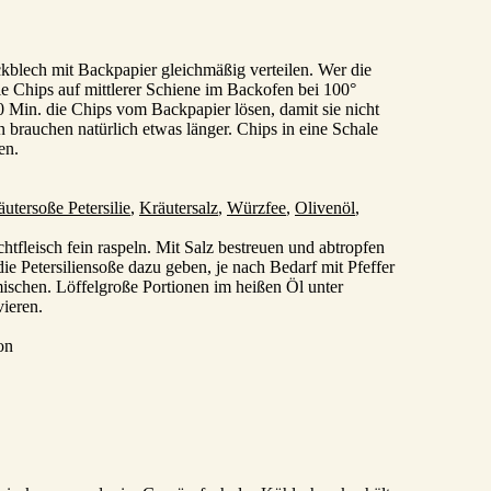
kblech mit Backpapier gleichmäßig verteilen. Wer die
e Chips auf mittlerer Schiene im Backofen bei 100°
 Min. die Chips vom Backpapier lösen, damit sie nicht
 brauchen natürlich etwas länger. Chips in eine Schale
en.
äutersoße Petersilie
,
Kräutersalz
,
Würzfee
,
Olivenöl
,
htfleisch fein raspeln. Mit Salz bestreuen und abtropfen
e Petersiliensoße dazu geben, je nach Bedarf mit Pfeffer
schen. Löffelgroße Portionen im heißen Öl unter
ieren.
on