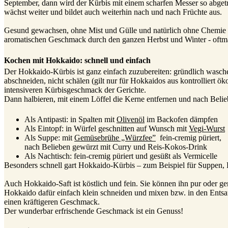
September, dann wird der Kürbis mit einem scharfen Messer so abgetren
wächst weiter und bildet auch weiterhin nach und nach Früchte aus.
Gesund gewachsen, ohne Mist und Gülle und natürlich ohne Chemie 
aromatischen Geschmack durch den ganzen Herbst und Winter - oftmals
Kochen mit Hokkaido: schnell und einfach
Der Hokkaido-Kürbis ist ganz einfach zuzubereiten: gründlich waschen
abschneiden, nicht schälen (gilt nur für Hokkaidos aus kontrolliert ö
intensiveren Kürbisgeschmack der Gerichte.
Dann halbieren, mit einem Löffel die Kerne entfernen und nach Belie
Als Antipasti: in Spalten mit
Olivenöl
im Backofen dämpfen
Als Eintopf: in Würfel geschnitten auf Wunsch mit
Vegi-Wurst
Als Suppe: mit
Gemüsebrühe „Würzfee”
fein-cremig püriert,
nach Belieben gewürzt mit Curry und Reis-Kokos-Drink
Als Nachtisch: fein-cremig püriert und gesüßt als Vermicelle
Besonders schnell gart Hokkaido-Kürbis – zum Beispiel für Suppen, P
Auch Hokkaido-Saft ist köstlich und fein. Sie können ihn pur oder g
Hokkaido dafür einfach klein schneiden und mixen bzw. in den Entsaf
einen kräftigeren Geschmack.
Der wunderbar erfrischende Geschmack ist ein Genuss!