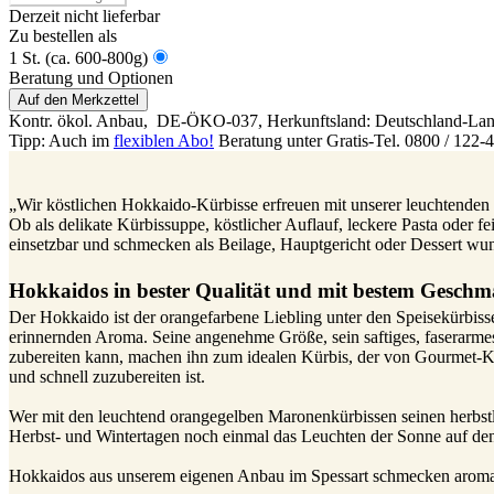
Derzeit nicht lieferbar
Zu bestellen als
1 St. (ca. 600-800g)
Beratung und Optionen
Auf den Merkzettel
Kontr. ökol. Anbau,
DE-ÖKO-037
, Herkunftsland: Deutschland-Lan
Tipp: Auch im
flexiblen Abo!
Beratung unter Gratis-Tel. 0800 / 122-
„Wir köstlichen Hokkaido-Kürbisse erfreuen mit unserer leuchtende
Ob als delikate Kürbissuppe, köstlicher Auflauf, leckere Pasta oder fe
einsetzbar und schmecken als Beilage, Hauptgericht oder Dessert wu
Hokkaidos in bester Qualität und mit bestem Gesch
Der Hokkaido ist der orangefarbene Liebling unter den Speisekürbisse
erinnernden Aroma. Seine angenehme Größe, sein saftiges, faserarmes
zubereiten kann, machen ihn zum idealen Kürbis, der von Gourmet-K
und schnell zuzubereiten ist.
Wer mit den leuchtend orangegelben Maronenkürbissen seinen herbstli
Herbst- und Wintertagen noch einmal das Leuchten der Sonne auf den
Hokkaidos aus unserem eigenen Anbau im Spessart schmecken aromati