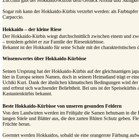
Zucchini gibt der Hokkaido-Kürbis dem Gebäck Aroma und Saftigkei
Sogar roh kann der Hokkaido-Kürbis verzehrt werden: als Farbtupfer i
Carpaccio.
Hokkaido – der kleine Riese
Der Hokkaido-Kürbis wiegt durchschnittlich zwischen einem und zwei
– trotzdem gehört er zur Familie der Riesenkürbisse.
Bekannt ist der Hokkaido für seine Schale mit der charakteristischen
Wissenswertes über Hokkaido-Kürbisse
Seinen Ursprung hat der Hokkaido-Kürbis auf der gleichnamigen japa
hier in Europa seinen Namen, doch in seinem Heimatland trägt er ein
Uchiki Kuri. Dank der ähnlichen klimatischen Bedingungen wird der 
und erfreut sich wachsender Beliebtheit. Bei uns ist der Speisekürb
Kastanienkürbis bekannt.
Beste Hokkaido-Kürbisse von unseren gesunden Feldern
Von den Landwirten werden im Frühjahr die Samen behutsam in die Er
langen Stiele und Blätter aus, die den zarten Blüten Schutz geben. Fle
Früchte heran.
Geerntet werden Hokkaidos, sobald sie eine orangerote Färbung aufw