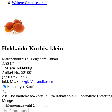
Weitere Gemüsesorten
Hokkaido-Kürbis, klein
Maronenkürbis aus eigenem Anbau
2,50 €*
1 St. (ca. 600-800g)
Artikel-Nr.: 521001
(2,50 €* / 1 St.)
inkl. MwSt.
zzgl. Versandkosten
Einmaliger Kauf
Als Abo kaufen
Abo-Vorteile:
3% Rabatt ab 49 €, portofreie Lieferun
Menge
Mengenauswahl
Ins Paket legen