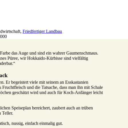
dwirtschaft
,
Friedfertiger Landbau
4000
n Farbe das Auge und sind ein wahrer Gaumenschmaus.
ines Püree, wir Hokkaido-Kürbisse sind vielfältig
nderbar.“
mack
n. Er begeistert viele mit seinem an Esskastanien
 Fruchtfleisch und die Tatsache, dass man ihn mit Schale
öchen geschätzt wird und auch für Koch-Anfänger leicht
chen Speiseplan bereichert, zaubert auch an trüben
 Teller.
sch, nussig, einfach einmalig gut.