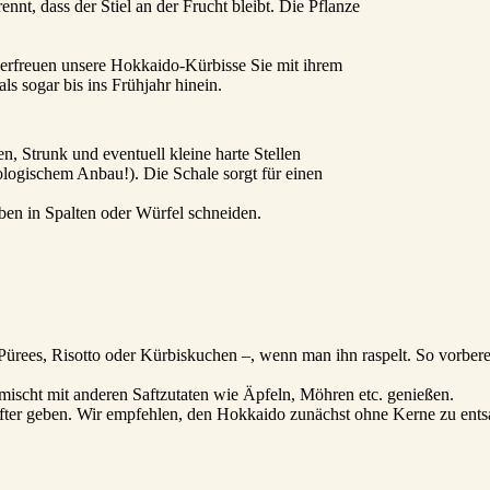
nt, dass der Stiel an der Frucht bleibt. Die Pflanze
erfreuen unsere Hokkaido-Kürbisse Sie mit ihrem
 sogar bis ins Frühjahr hinein.
, Strunk und eventuell kleine harte Stellen
kologischem Anbau!). Die Schale sorgt für einen
ben in Spalten oder Würfel schneiden.
ürees, Risotto oder Kürbiskuchen –, wenn man ihn raspelt. So vorberei
emischt mit anderen Saftzutaten wie Äpfeln, Möhren etc. genießen.
ter geben. Wir empfehlen, den Hokkaido zunächst ohne Kerne zu entsaf