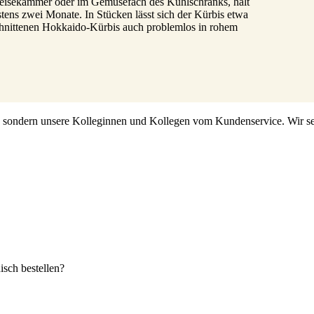
Speisekammer oder im Gemüsefach des Kühlschranks, hält
tens zwei Monate. In Stücken lässt sich der Kürbis etwa
chnittenen Hokkaido-Kürbis auch problemlos in rohem
s, sondern unsere Kolleginnen und Kollegen vom Kundenservice. Wir set
sch bestellen?