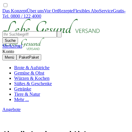
Das Konzept
Über uns
Vor Ort
Rezepte
Flexibles Abo
Service
Gratis-
Tel. 0800 / 122 4000
Suche
Merkzettel
Konto
Menü
Paket
Paket
Brote & Aufstriche
Gemüse & Obst
Würzen & Kochen
Süßes & Geschenke
Getränke
Tiere & Natur
Mehr ...
Angebote