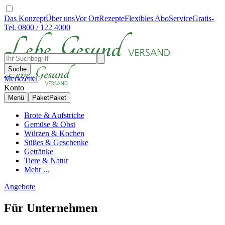
Das Konzept
Über uns
Vor Ort
Rezepte
Flexibles Abo
Service
Gratis-
Tel. 0800 / 122 4000
Suche
Merkzettel
Konto
Menü
Paket
Paket
Brote & Aufstriche
Gemüse & Obst
Würzen & Kochen
Süßes & Geschenke
Getränke
Tiere & Natur
Mehr ...
Angebote
Für Unternehmen