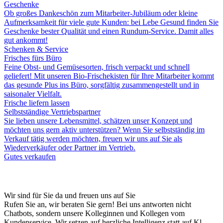
Geschenke
Ob großes Dankeschön zum Mitarbeiter-Jubiläum oder kleine
Aufmerksamkeit für viele gute Kunden: bei Lebe Gesund finden Sie
Geschenke bester Qualität und einen Rundum-Service. Damit alles
gut ankommt!
Schenken & Service
Frisches fürs Büro
Feine Obst- und Gemüsesorten, frisch verpackt und schnell
geliefert! Mit unseren Bio-Frischekisten für Ihre Mitarbeiter kommt
das gesunde Plus ins Büro, sorgfältig zusammengestellt und in
saisonaler Vielfalt.
Frische liefern lassen
Selbstständige Vertriebspartner
Sie lieben unsere Lebensmittel, schätzen unser Konzept und
möchten uns gern aktiv unterstützen? Wenn Sie selbstständig im
Verkauf tätig werden möchten, freuen wir uns auf Sie als
Wiederverkäufer oder Partner im Vertrieb.
Gutes verkaufen
Wir sind für Sie da und freuen uns auf Sie
Rufen Sie an, wir beraten Sie gern! Bei uns antworten nicht
Chatbots, sondern unsere Kolleginnen und Kollegen vom
Kundenservice. Wir setzen auf herzliche Intelligenz statt auf Kl.