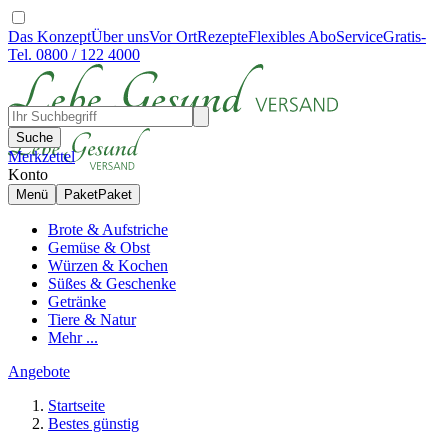
Das Konzept
Über uns
Vor Ort
Rezepte
Flexibles Abo
Service
Gratis-
Tel. 0800 / 122 4000
Suche
Merkzettel
Konto
Menü
Paket
Paket
Brote & Aufstriche
Gemüse & Obst
Würzen & Kochen
Süßes & Geschenke
Getränke
Tiere & Natur
Mehr ...
Angebote
Startseite
Bestes günstig