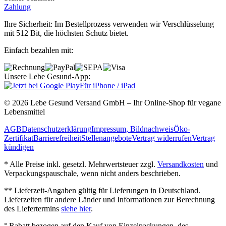
Zahlung
Ihre Sicherheit: Im Bestellprozess verwenden wir Verschlüsselung
mit 512 Bit, die höchsten Schutz bietet.
Einfach bezahlen mit:
Unsere Lebe Gesund-App:
Für iPhone / iPad
© 2026 Lebe Gesund Versand GmbH – Ihr Online‐Shop für vegane
Lebensmittel
AGB
Datenschutzerklärung
Impressum, Bildnachweis
Öko‐
Zertifikat
Barrierefreiheit
Stellenangebote
Vertrag widerrufen
Vertrag
kündigen
* Alle Preise inkl. gesetzl. Mehrwertsteuer zzgl.
Versandkosten
und
Verpackungspauschale, wenn nicht anders beschrieben.
** Lieferzeit‐Angaben gültig für Lieferungen in Deutschland.
Lieferzeiten für andere Länder und Informationen zur Berechnung
des Liefertermins
siehe hier
.
° Rabatt bezogen auf den Kauf von Einzelpackungen, des