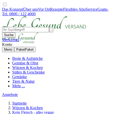
Das Konzept
Über uns
Vor Ort
Rezepte
Flexibles Abo
Service
Gratis-
Tel. 0800 / 122 4000
Suche
Merkzettel
Konto
Menü
Paket
Paket
Brote & Aufstriche
Gemüse & Obst
Würzen & Kochen
Süßes & Geschenke
Getränke
Tiere & Natur
Mehr ...
Angebote
Startseite
Würzen & Kochen
Kein Fleisch - alles vegan