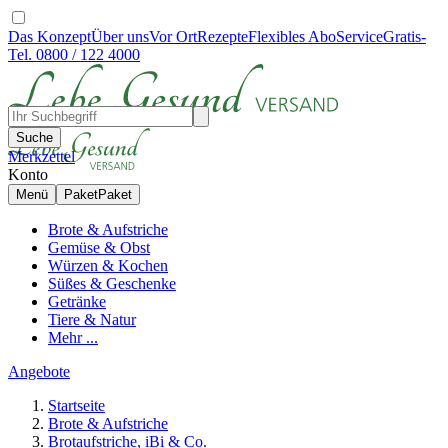
Das Konzept
Über uns
Vor Ort
Rezepte
Flexibles Abo
Service
Gratis-
Tel. 0800 / 122 4000
Suche
Merkzettel
Konto
Menü
Paket
Paket
Brote & Aufstriche
Gemüse & Obst
Würzen & Kochen
Süßes & Geschenke
Getränke
Tiere & Natur
Mehr ...
Angebote
Startseite
Brote & Aufstriche
Brotaufstriche, iBi & Co.