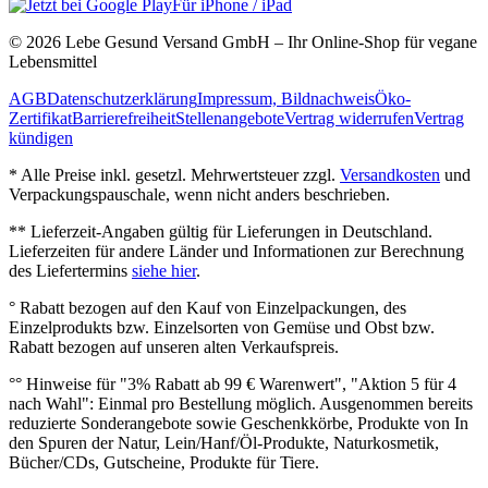
Für iPhone / iPad
© 2026 Lebe Gesund Versand GmbH – Ihr Online‐Shop für vegane
Lebensmittel
AGB
Datenschutzerklärung
Impressum, Bildnachweis
Öko‐
Zertifikat
Barrierefreiheit
Stellenangebote
Vertrag widerrufen
Vertrag
kündigen
* Alle Preise inkl. gesetzl. Mehrwertsteuer zzgl.
Versandkosten
und
Verpackungspauschale, wenn nicht anders beschrieben.
** Lieferzeit‐Angaben gültig für Lieferungen in Deutschland.
Lieferzeiten für andere Länder und Informationen zur Berechnung
des Liefertermins
siehe hier
.
° Rabatt bezogen auf den Kauf von Einzelpackungen, des
Einzelprodukts bzw. Einzelsorten von Gemüse und Obst bzw.
Rabatt bezogen auf unseren alten Verkaufspreis.
°° Hinweise für "3% Rabatt ab 99 € Warenwert", "Aktion 5 für 4
nach Wahl": Einmal pro Bestellung möglich. Ausgenommen bereits
reduzierte Sonderangebote sowie Geschenkkörbe, Produkte von In
den Spuren der Natur, Lein/Hanf/Öl-Produkte, Naturkosmetik,
Bücher/CDs, Gutscheine, Produkte für Tiere.