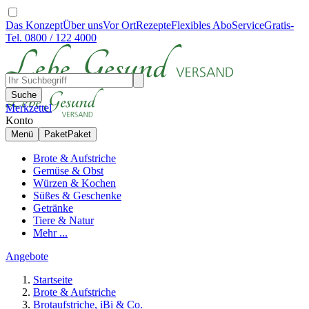
Das Konzept
Über uns
Vor Ort
Rezepte
Flexibles Abo
Service
Gratis-
Tel. 0800 / 122 4000
Suche
Merkzettel
Konto
Menü
Paket
Paket
Brote & Aufstriche
Gemüse & Obst
Würzen & Kochen
Süßes & Geschenke
Getränke
Tiere & Natur
Mehr ...
Angebote
Startseite
Brote & Aufstriche
Brotaufstriche, iBi & Co.