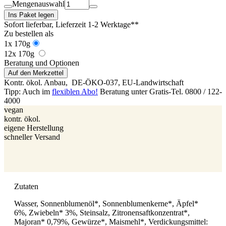
Mengenauswahl
Ins Paket legen
Sofort lieferbar
, Lieferzeit 1-2 Werktage**
Zu bestellen als
1x 170g
12x 170g
Beratung und Optionen
Auf den Merkzettel
Kontr. ökol. Anbau,
DE-ÖKO-037
, EU-Landwirtschaft
Tipp: Auch im
flexiblen Abo!
Beratung unter Gratis-Tel. 0800 / 122-
4000
vegan
kontr. ökol.
eigene Herstellung
schneller Versand
Zutaten
Wasser, Sonnenblumenöl*, Sonnenblumenkerne*, Äpfel*
6%, Zwiebeln* 3%, Steinsalz, Zitronensaftkonzentrat*,
Majoran* 0,79%, Gewürze*, Maismehl*, Verdickungsmittel: