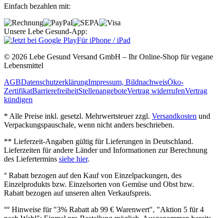
Einfach bezahlen mit:
Unsere Lebe Gesund-App:
Für iPhone / iPad
© 2026 Lebe Gesund Versand GmbH – Ihr Online‐Shop für vegane
Lebensmittel
AGB
Datenschutzerklärung
Impressum, Bildnachweis
Öko‐
Zertifikat
Barrierefreiheit
Stellenangebote
Vertrag widerrufen
Vertrag
kündigen
* Alle Preise inkl. gesetzl. Mehrwertsteuer zzgl.
Versandkosten
und
Verpackungspauschale, wenn nicht anders beschrieben.
** Lieferzeit‐Angaben gültig für Lieferungen in Deutschland.
Lieferzeiten für andere Länder und Informationen zur Berechnung
des Liefertermins
siehe hier
.
° Rabatt bezogen auf den Kauf von Einzelpackungen, des
Einzelprodukts bzw. Einzelsorten von Gemüse und Obst bzw.
Rabatt bezogen auf unseren alten Verkaufspreis.
°° Hinweise für "3% Rabatt ab 99 € Warenwert", "Aktion 5 für 4