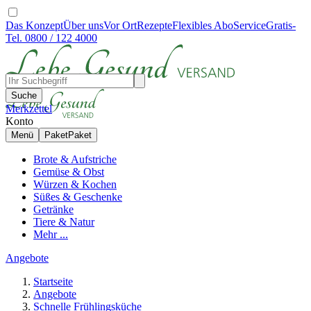
Das Konzept
Über uns
Vor Ort
Rezepte
Flexibles Abo
Service
Gratis-
Tel. 0800 / 122 4000
Suche
Merkzettel
Konto
Menü
Paket
Paket
Brote & Aufstriche
Gemüse & Obst
Würzen & Kochen
Süßes & Geschenke
Getränke
Tiere & Natur
Mehr ...
Angebote
Startseite
Angebote
Schnelle Frühlingsküche