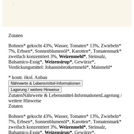
Zutaten
Bohnen* gekocht 43%, Wasser, Tomaten* 13%, Zwiebeln*
7%, Erbsen*, Sonnenblumenöl*, Karotten*, Tomatenmark*
zweifach konzentriert 3%,
Weizenmehl*
, Steinsalz,
Balsamico-Essig*,
Weizensirup*
, Gewürze*,
Verdickungsmittel: Johannisbrotkernmehl*, Maismehl*
* kontr. ökol. Anbau
Nährwerte & Lebensmittel-Informationen
Lagerung / weitere Hinweise
Zutaten
Nährwerte & Lebensmittel-Informationen
Lagerung /
weitere Hinweise
Zutaten
Bohnen* gekocht 43%, Wasser, Tomaten* 13%, Zwiebeln*
7%, Erbsen*, Sonnenblumenöl*, Karotten*, Tomatenmark*
zweifach konzentriert 3%,
Weizenmehl*
, Steinsalz,
Balsamico-Essig*,
Weizensirup*
, Gewürze*,