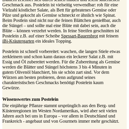
Geschmack aus. Postelein ist vielseitig verwendbar: roh für eine
Vielzahl köstlicher Salate, als Bett für gebratenes Gemüse oder
Pilze und gekocht als Gemüse schmeckt er ähnlich wie Spinat.
Beim Postlein sind nicht nur die feinen Blättchen genießbar, auch
die Stängel – und sollte mal eine Blüte mit dabei sein, auch die
Blüte – können verzehrt werden. In feine Streifen geschnitten ist
Postelein z.B. auf einer Scheibe
Spessart-Bauernbrot
mit feinem
iBi-Kräutergarten
ein ideales Topping.
Postelein ist schnell vorbereitet: waschen, die langen Stiele etwas
zerkleinern und schon kann daraus ein leckerer Salat z.B. mit
Essig und Öl zubereitet werden. Für die Zubereitung als Gemüse
werden die Blätter und Stängel höchstens 3 bis 4 Minuten in
gutem Olivenöl blanchiert, bis sie schön zart sind. Vor dem
Würzen am besten probieren, denn aufgrund seines
charakteristischen Geschmacks benötigt Postelein kaum
Gewürze.
Wissenswertes zum Postelein
Die einjährige Pflanze stammt ursprünglich aus den Berg- und
Küstenregionen im Westen Nordamerikas, wird aber seit vielen
Jahren auch bei uns in Europa – vor allem in Deutschland und
Frankreich - angebaut und von Gourmets immer mehr geschätzt.