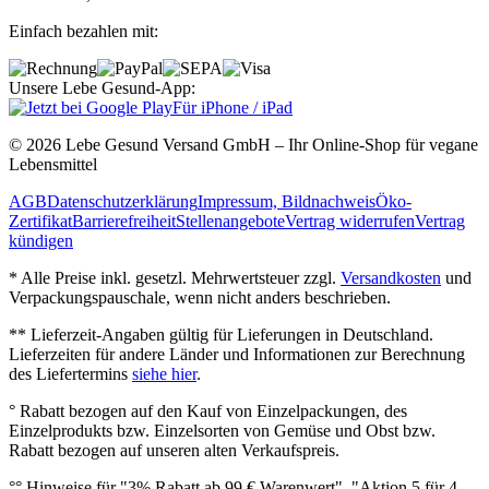
Einfach bezahlen mit:
Unsere Lebe Gesund-App:
Für iPhone / iPad
© 2026 Lebe Gesund Versand GmbH – Ihr Online‐Shop für vegane
Lebensmittel
AGB
Datenschutzerklärung
Impressum, Bildnachweis
Öko‐
Zertifikat
Barrierefreiheit
Stellenangebote
Vertrag widerrufen
Vertrag
kündigen
* Alle Preise inkl. gesetzl. Mehrwertsteuer zzgl.
Versandkosten
und
Verpackungspauschale, wenn nicht anders beschrieben.
** Lieferzeit‐Angaben gültig für Lieferungen in Deutschland.
Lieferzeiten für andere Länder und Informationen zur Berechnung
des Liefertermins
siehe hier
.
° Rabatt bezogen auf den Kauf von Einzelpackungen, des
Einzelprodukts bzw. Einzelsorten von Gemüse und Obst bzw.
Rabatt bezogen auf unseren alten Verkaufspreis.
°° Hinweise für "3% Rabatt ab 99 € Warenwert", "Aktion 5 für 4