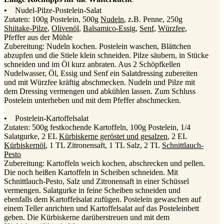
• Nudel-Pilze-Postelein-Salat
Zutaten: 100g Postelein, 500g
Nudeln
, z.B. Penne, 250g
Shiitake-Pilze
,
Olivenöl
,
Balsamico-Essig
,
Senf
,
Würzfee
,
Pfeffer aus der Mühle
Zubereitung: Nudeln kochen. Postelein waschen, Blättchen
abzupfen und die Stiele klein schneiden. Pilze säubern, in Stücke
schneiden und im Öl kurz anbraten. Aus 2 Schöpfkellen
Nudelwasser, Öl, Essig und Senf ein Salatdressing zubereiten
und mit Würzfee kräftig abschmecken. Nudeln und Pilze mit
dem Dressing vermengen und abkühlen lassen. Zum Schluss
Postelein unterheben und mit dem Pfeffer abschmecken.
• Postelein-Kartoffelsalat
Zutaten: 500g festkochende Kartoffeln, 100g Postelein, 1/4
Salatgurke, 2 EL
Kürbiskerne geröstet und gesalzen
, 2 EL
Kürbiskernöl
, 1 TL Zitronensaft, 1 TL Salz, 2 TL
Schnittlauch-
Pesto
Zubereitung: Kartoffeln weich kochen, abschrecken und pellen.
Die noch heißen Kartoffeln in Scheiben schneiden. Mit
Schnittlauch-Pesto, Salz und Zitronensaft in einer Schüssel
vermengen. Salatgurke in feine Scheiben schneiden und
ebenfalls dem Kartoffelsalat zufügen. Postelein gewaschen auf
einem Teller anrichten und Kartoffelsalat auf das Posteleinbett
geben. Die Kürbiskerne darüberstreuen und mit dem