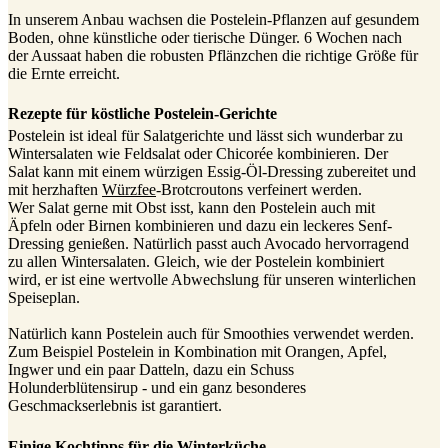
In unserem Anbau wachsen die Postelein-Pflanzen auf gesundem
Boden, ohne künstliche oder tierische Dünger. 6 Wochen nach
der Aussaat haben die robusten Pflänzchen die richtige Größe für
die Ernte erreicht.
Rezepte für köstliche Postelein-Gerichte
Postelein ist ideal für Salatgerichte und lässt sich wunderbar zu
Wintersalaten wie Feldsalat oder Chicorée kombinieren. Der
Salat kann mit einem würzigen Essig-Öl-Dressing zubereitet und
mit herzhaften
Würzfee
-Brotcroutons verfeinert werden.
Wer Salat gerne mit Obst isst, kann den Postelein auch mit
Äpfeln oder Birnen kombinieren und dazu ein leckeres Senf-
Dressing genießen. Natürlich passt auch Avocado hervorragend
zu allen Wintersalaten. Gleich, wie der Postelein kombiniert
wird, er ist eine wertvolle Abwechslung für unseren winterlichen
Speiseplan.
Natürlich kann Postelein auch für Smoothies verwendet werden.
Zum Beispiel Postelein in Kombination mit Orangen, Apfel,
Ingwer und ein paar Datteln, dazu ein Schuss
Holunderblütensirup - und ein ganz besonderes
Geschmackserlebnis ist garantiert.
Einige Kochtipps für die Winterküche