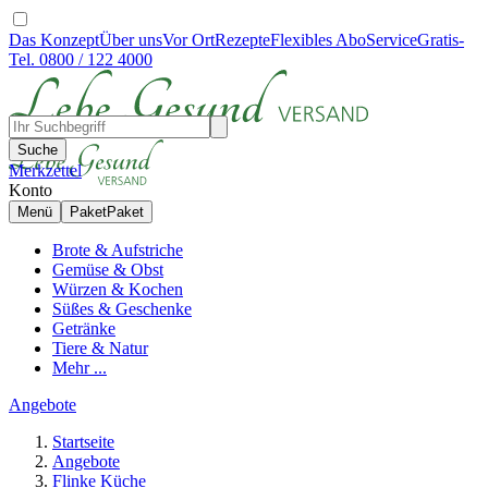
Das Konzept
Über uns
Vor Ort
Rezepte
Flexibles Abo
Service
Gratis-
Tel. 0800 / 122 4000
Suche
Merkzettel
Konto
Menü
Paket
Paket
Brote & Aufstriche
Gemüse & Obst
Würzen & Kochen
Süßes & Geschenke
Getränke
Tiere & Natur
Mehr ...
Angebote
Startseite
Angebote
Flinke Küche