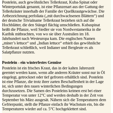
Postelein, auch gewöhnliches Tellerkraut, Kuba-Spinat oder
Winterportulak genannt, ist eine Pflanzenart aus der Gattung der
Tellerkräuter innerhalb der Familie der Quellkrautgewächse. Die
Artbezeichnung perfoliata („mit durchwachsenen Blättern“) und
der deutsche Trivialname Tellerkraut beziehen sich auf die
Hochblätter, die den Stängel flächig umschließen. Kubaspinat
heißt die Pflanze, weil Siedler sie von Nordwestamerika in die
Karibik mitbrachten, von wo sie über Australien im 18.
Jahrhundert nach Westeuropa kam. Die englischen Namen
„miner’s lettuce“ und „Indian lettuce“ erhielt das gewöhnliche
Tellerkraut schließlich, weil Indianer und Bergleute es als
Salatpflanze nutzten.
Postelein - ein winterfestes Gemüse
Postelein ist ein frisches Kraut, das in der kalten Jahreszeit
geerntet werden kann, wenn alle anderen Kräuter sonst nur in Öl
eingelegt, getrocknet oder tief gefroren erhältlich sind. Postelein
ist eine Pflanze, die trotz ihrer zarten Beschaffenheit in der Lage
ist, sich unter den rauen winterlichen Bedingungen
durchzusetzen. Die Samen des Posteleins keimen erst bei einer
Temperatur von unter 12°C und werden deshalb in der Zeit von
September bis März ausgesät. Nähern sich die Temperaturen dem
Gefrierpunkt, stellt die Pflanze einfach ihr Wachstum ein, bis die
Temperaturen wieder auf ca. 5°C hochgeklettert sind.