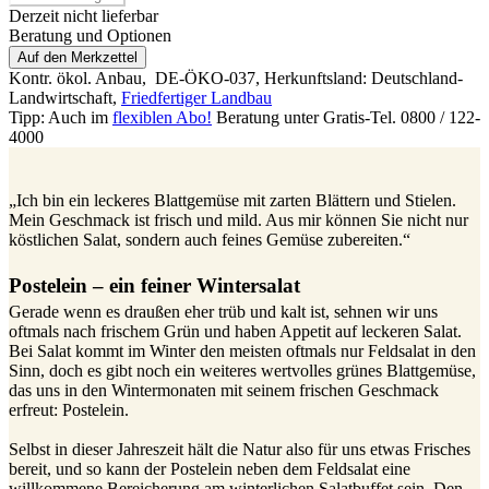
Derzeit nicht lieferbar
Beratung und Optionen
Auf den Merkzettel
Kontr. ökol. Anbau,
DE-ÖKO-037
, Herkunftsland: Deutschland-
Landwirtschaft
,
Friedfertiger Landbau
Tipp: Auch im
flexiblen Abo!
Beratung unter Gratis-Tel. 0800 / 122-
4000
„Ich bin ein leckeres Blattgemüse mit zarten Blättern und Stielen.
Mein Geschmack ist frisch und mild. Aus mir können Sie nicht nur
köstlichen Salat, sondern auch feines Gemüse zubereiten.“
Postelein – ein feiner Wintersalat
Gerade wenn es draußen eher trüb und kalt ist, sehnen wir uns
oftmals nach frischem Grün und haben Appetit auf leckeren Salat.
Bei Salat kommt im Winter den meisten oftmals nur Feldsalat in den
Sinn, doch es gibt noch ein weiteres wertvolles grünes Blattgemüse,
das uns in den Wintermonaten mit seinem frischen Geschmack
erfreut: Postelein.
Selbst in dieser Jahreszeit hält die Natur also für uns etwas Frisches
bereit, und so kann der Postelein neben dem Feldsalat eine
willkommene Bereicherung am winterlichen Salatbuffet sein. Den