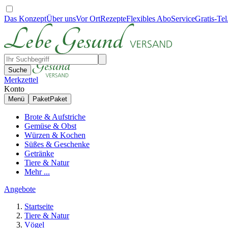
Das Konzept
Über uns
Vor Ort
Rezepte
Flexibles Abo
Service
Gratis-Tel
Suche
Merkzettel
Konto
Menü
Paket
Paket
Brote & Aufstriche
Gemüse & Obst
Würzen & Kochen
Süßes & Geschenke
Getränke
Tiere & Natur
Mehr ...
Angebote
Startseite
Tiere & Natur
Vögel