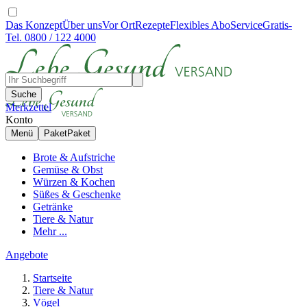
Das Konzept
Über uns
Vor Ort
Rezepte
Flexibles Abo
Service
Gratis-
Tel. 0800 / 122 4000
Suche
Merkzettel
Konto
Menü
Paket
Paket
Brote & Aufstriche
Gemüse & Obst
Würzen & Kochen
Süßes & Geschenke
Getränke
Tiere & Natur
Mehr ...
Angebote
Startseite
Tiere & Natur
Vögel