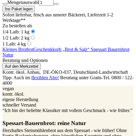
Mengenauswahl
Ins Paket legen
Sofort lieferbar, frisch aus unserer Bäckerei
, Lieferzeit 1-2
Werktage**
Zu bestellen als
1/4 Laib: 1 kg
1/2 Laib: 2 kg
1 Laib: 4 kg
Kleines Brotfest
Geschenkkorb „Brot & Salz“ Spessart Bauernbrot
Natur
Beratung und Optionen
Auf den Merkzettel
Kontr. ökol. Anbau,
DE-ÖKO-037
, Deutschland-Landwirtschaft
Tipp: Auch im
flexiblen Abo!
Beratung unter Gratis-Tel. 0800 / 122-
4000
vegan
kontr. ökol.
eigene Herstellung
schneller Versand
“Ich bin der beliebte Klassiker mit vollem Geschmack - wie früher.”
Spessart-Bauernbrot: reine Natur
Herzhaftes Steinmühlenbrot aus dem Spessart - wie früher! Ohne
Fertig-Backmischungen, ohne künstlichen Sauerteig und ohne