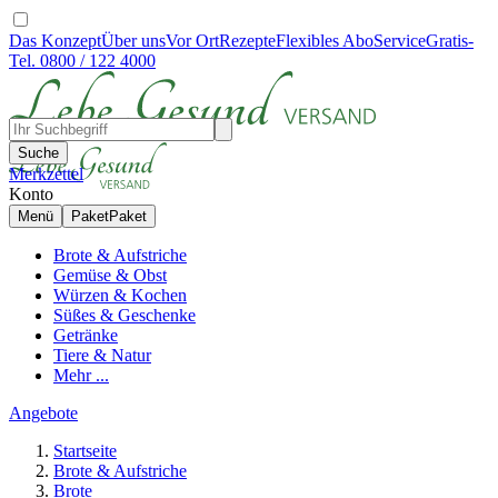
Das Konzept
Über uns
Vor Ort
Rezepte
Flexibles Abo
Service
Gratis-
Tel. 0800 / 122 4000
Suche
Merkzettel
Konto
Menü
Paket
Paket
Brote & Aufstriche
Gemüse & Obst
Würzen & Kochen
Süßes & Geschenke
Getränke
Tiere & Natur
Mehr ...
Angebote
Startseite
Brote & Aufstriche
Brote