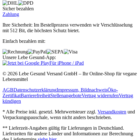
Sicher bezahlen
Zahlung
Ihre Sicherheit: Im Bestellprozess verwenden wir Verschlüsselung
mit 512 Bit, die höchsten Schutz bietet.
Einfach bezahlen mit:
Unsere Lebe Gesund-App:
Für iPhone / iPad
© 2026 Lebe Gesund Versand GmbH – Ihr Online‐Shop für vegane
Lebensmittel
AGB
Datenschutzerklärung
Impressum, Bildnachweis
Öko‐
Zertifikat
Barrierefreiheit
Stellenangebote
Vertrag widerrufen
Vertrag
kündigen
* Alle Preise inkl. gesetzl. Mehrwertsteuer zzgl.
Versandkosten
und
Verpackungspauschale, wenn nicht anders beschrieben.
** Lieferzeit‐Angaben gültig für Lieferungen in Deutschland.
Lieferzeiten für andere Länder und Informationen zur Berechnung
des Liefertermins
siehe hier
.