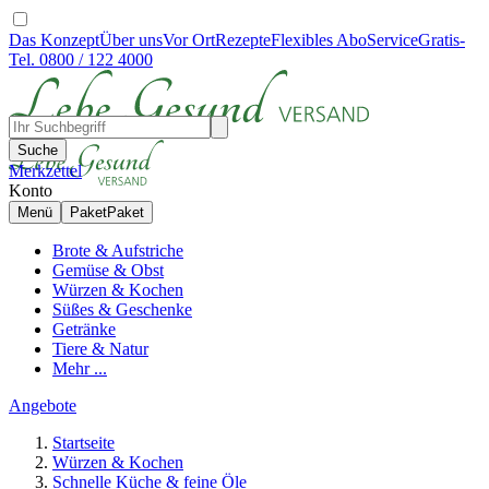
Das Konzept
Über uns
Vor Ort
Rezepte
Flexibles Abo
Service
Gratis-
Tel. 0800 / 122 4000
Suche
Merkzettel
Konto
Menü
Paket
Paket
Brote & Aufstriche
Gemüse & Obst
Würzen & Kochen
Süßes & Geschenke
Getränke
Tiere & Natur
Mehr ...
Angebote
Startseite
Würzen & Kochen
Schnelle Küche & feine Öle