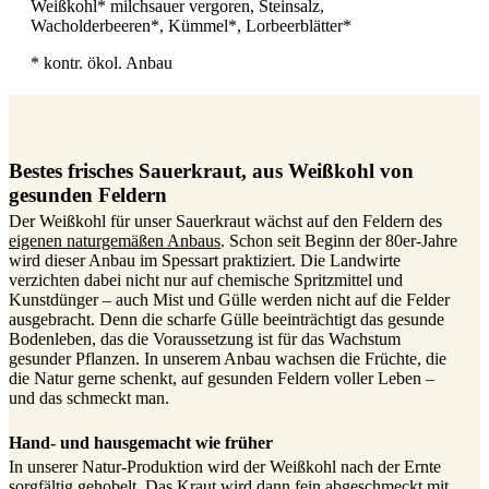
Weißkohl* milchsauer vergoren, Steinsalz,
Wacholderbeeren*, Kümmel*, Lorbeerblätter*
* kontr. ökol. Anbau
Bestes frisches Sauerkraut, aus Weißkohl von
gesunden Feldern
Der Weißkohl für unser Sauerkraut wächst auf den Feldern des
eigenen naturgemäßen Anbaus
. Schon seit Beginn der 80er-Jahre
wird dieser Anbau im Spessart praktiziert. Die Landwirte
verzichten dabei nicht nur auf chemische Spritzmittel und
Kunstdünger – auch Mist und Gülle werden nicht auf die Felder
ausgebracht. Denn die scharfe Gülle beeinträchtigt das gesunde
Bodenleben, das die Voraussetzung ist für das Wachstum
gesunder Pflanzen. In unserem Anbau wachsen die Früchte, die
die Natur gerne schenkt, auf gesunden Feldern voller Leben –
und das schmeckt man.
Hand- und hausgemacht wie früher
In unserer Natur-Produktion wird der Weißkohl nach der Ernte
sorgfältig gehobelt. Das Kraut wird dann fein abgeschmeckt mit