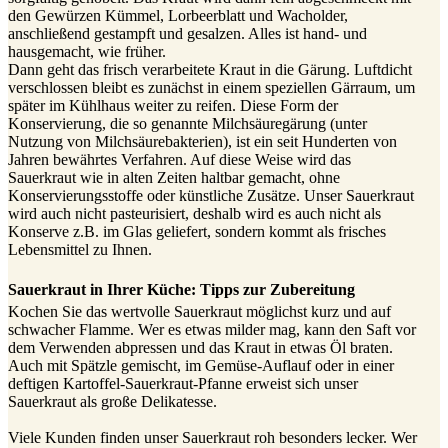
den Gewürzen Kümmel, Lorbeerblatt und Wacholder,
anschließend gestampft und gesalzen. Alles ist hand- und
hausgemacht, wie früher.
Dann geht das frisch verarbeitete Kraut in die Gärung. Luftdicht
verschlossen bleibt es zunächst in einem speziellen Gärraum, um
später im Kühlhaus weiter zu reifen. Diese Form der
Konservierung, die so genannte Milchsäuregärung (unter
Nutzung von Milchsäurebakterien), ist ein seit Hunderten von
Jahren bewährtes Verfahren. Auf diese Weise wird das
Sauerkraut wie in alten Zeiten haltbar gemacht, ohne
Konservierungsstoffe oder künstliche Zusätze. Unser Sauerkraut
wird auch nicht pasteurisiert, deshalb wird es auch nicht als
Konserve z.B. im Glas geliefert, sondern kommt als frisches
Lebensmittel zu Ihnen.
Sauerkraut in Ihrer Küche: Tipps zur Zubereitung
Kochen Sie das wertvolle Sauerkraut möglichst kurz und auf
schwacher Flamme. Wer es etwas milder mag, kann den Saft vor
dem Verwenden abpressen und das Kraut in etwas Öl braten.
Auch mit Spätzle gemischt, im Gemüse-Auflauf oder in einer
deftigen Kartoffel-Sauerkraut-Pfanne erweist sich unser
Sauerkraut als große Delikatesse.
Viele Kunden finden unser Sauerkraut roh besonders lecker. Wer