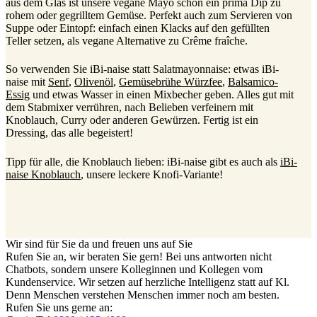
aus dem Glas ist unsere vegane Mayo schon ein prima Dip zu
rohem oder gegrilltem Gemüse. Perfekt auch zum Servieren von
Suppe oder Eintopf: einfach einen Klacks auf den gefüllten
Teller setzen, als vegane Alternative zu Crême fraîche.
So verwenden Sie iBi-naise statt Salatmayonnaise: etwas iBi-
naise mit
Senf
,
Olivenöl
,
Gemüsebrühe Würzfee
,
Balsamico-
Essig
und etwas Wasser in einen Mixbecher geben. Alles gut mit
dem Stabmixer verrühren, nach Belieben verfeinern mit
Knoblauch, Curry oder anderen Gewürzen. Fertig ist ein
Dressing, das alle begeistert!
Tipp für alle, die Knoblauch lieben: iBi-naise gibt es auch als
iBi-
naise Knoblauch
, unsere leckere Knofi-Variante!
Wir sind für Sie da und freuen uns auf Sie
Rufen Sie an, wir beraten Sie gern! Bei uns antworten nicht
Chatbots, sondern unsere Kolleginnen und Kollegen vom
Kundenservice. Wir setzen auf herzliche Intelligenz statt auf Kl.
Denn Menschen verstehen Menschen immer noch am besten.
Rufen Sie uns gerne an: