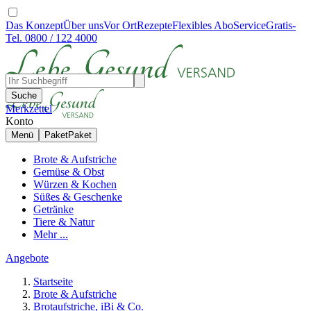
Das Konzept
Über uns
Vor Ort
Rezepte
Flexibles Abo
Service
Gratis-
Tel. 0800 / 122 4000
Suche
Merkzettel
Konto
Menü
Paket
Paket
Brote & Aufstriche
Gemüse & Obst
Würzen & Kochen
Süßes & Geschenke
Getränke
Tiere & Natur
Mehr ...
Angebote
Startseite
Brote & Aufstriche
Brotaufstriche, iBi & Co.