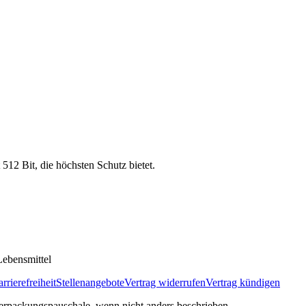
 512 Bit, die höchsten Schutz bietet.
ebensmittel
rrierefreiheit
Stellenangebote
Vertrag widerrufen
Vertrag kündigen
rpackungspauschale, wenn nicht anders beschrieben.