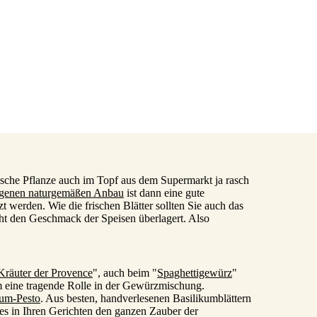
ische Pflanze auch im Topf aus dem Supermarkt ja rasch
igenen naturgemäßen Anbau
ist dann eine gute
 werden. Wie die frischen Blätter sollten Sie auch das
t den Geschmack der Speisen überlagert. Also
Kräuter der Provence
", auch beim "
Spaghettigewürz
"
um eine tragende Rolle in der Gewürzmischung.
kum-Pesto
. Aus besten, handverlesenen Basilikumblättern
t es in Ihren Gerichten den ganzen Zauber der