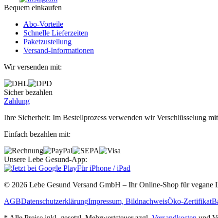
Bequem einkaufen
Abo‐Vorteile
Schnelle Lieferzeiten
Paketzustellung
Versand‐Informationen
Wir versenden mit:
Sicher bezahlen
Zahlung
Ihre Sicherheit: Im Bestellprozess verwenden wir Verschlüsselung mit
Einfach bezahlen mit:
Unsere Lebe Gesund-App:
Für iPhone / iPad
© 2026 Lebe Gesund Versand GmbH – Ihr Online‐Shop für vegane L
AGB
Datenschutzerklärung
Impressum, Bildnachweis
Öko‐Zertifikat
Ba
* Alle Preise inkl. gesetzl. Mehrwertsteuer zzgl.
Versandkosten
und Ve