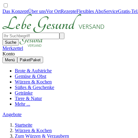
Das Konzept
Über uns
Vor Ort
Rezepte
Flexibles Abo
Service
Gratis-Tel
Suche
Merkzettel
Konto
Menü
Paket
Paket
Brote & Aufstriche
Gemüse & Obst
Würzen & Kochen
Süßes & Geschenke
Getränke
Tiere & Natur
Mehr ...
Angebote
Startseite
Würzen & Kochen
Zum Würzen & Verzaubern