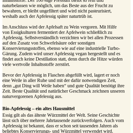
Inhaltsstoffe. Der 100%ige Presssaft bleibt so rein und
naturbelassen wie möglich, um das Beste aus der Frucht zu
bewahren, er bleibt ungefiltert und wird nicht pasteurisiert,
weshalb auch der Apfelessig später naturtrüb ist.
Im Anschluss wird der Apfelsaft zu Wein vergoren. Mit Hilfe
von Essigkulturen fermentiert der Apfelwein schließlich zu
Apfelessig. Selbstverständlich verzichten wir bei allen Prozessen
auf den Zusatz von Schwefelsäure oder sonstigen
Konservierungsstoffen, ebenso wie auf eine industrielle Turbo-
Gärung. Zudem wird unser Apfelessig vegan hergestellt und es
findet auch keine Destillation statt, denn durch die Hitze würden
viele wertvolle Inhaltsstoffe zerstört.
Bevor der Apfelessig in Flaschen abgefüllt wird, lagert er noch
eine Weile in aller Ruhe und mit der dafür notwendigen Zeit,
denn „gut Ding will Weile haben“ und gute Qualität benötigt ihre
Zeit. Beste Qualität und natürlicher Geschmack zeichnen unseren
naturvergorenen Apfelessig aus.
Bio-Apfelessig – ein altes Hausmittel
Essig gilt als das älteste Würzmittel der Welt. Seine Geschichte
lässt sich über mehrere Jahrtausende zurückverfolgen. Auch vom
Apfelessig ist bekannt, dass er schon seit tausenden Jahren als
beliebtes Konservierungs- und Würzmittel verwendet wird.