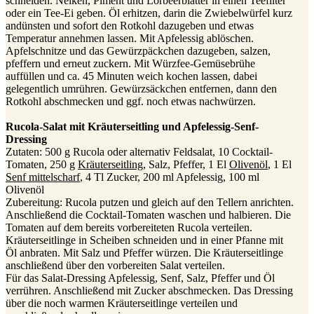
schneiden. Nelken, Piment und Lorbeerblätter in einen Teefilter
oder ein Tee-Ei geben. Öl erhitzen, darin die Zwiebelwürfel kurz
andünsten und sofort den Rotkohl dazugeben und etwas
Temperatur annehmen lassen. Mit Apfelessig ablöschen.
Apfelschnitze und das Gewürzpäckchen dazugeben, salzen,
pfeffern und erneut zuckern. Mit Würzfee-Gemüsebrühe
auffüllen und ca. 45 Minuten weich kochen lassen, dabei
gelegentlich umrühren. Gewürzsäckchen entfernen, dann den
Rotkohl abschmecken und ggf. noch etwas nachwürzen.
Rucola-Salat mit Kräuterseitling und Apfelessig-Senf-
Dressing
Zutaten: 500 g Rucola oder alternativ Feldsalat, 10 Cocktail-
Tomaten, 250 g
Kräuterseitling
, Salz, Pfeffer, 1 El
Olivenöl
, 1 El
Senf mittelscharf
, 4 Tl Zucker, 200 ml Apfelessig, 100 ml
Olivenöl
Zubereitung: Rucola putzen und gleich auf den Tellern anrichten.
Anschließend die Cocktail-Tomaten waschen und halbieren. Die
Tomaten auf dem bereits vorbereiteten Rucola verteilen.
Kräuterseitlinge in Scheiben schneiden und in einer Pfanne mit
Öl anbraten. Mit Salz und Pfeffer würzen. Die Kräuterseitlinge
anschließend über den vorbereiten Salat verteilen.
Für das Salat-Dressing Apfelessig, Senf, Salz, Pfeffer und Öl
verrühren. Anschließend mit Zucker abschmecken. Das Dressing
über die noch warmen Kräuterseitlinge verteilen und