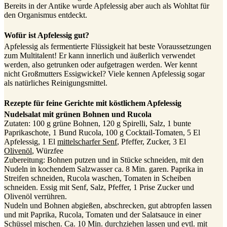
Bereits in der Antike wurde Apfelessig aber auch als Wohltat für
den Organismus entdeckt.
Wofür ist Apfelessig gut?
Apfelessig als fermentierte Flüssigkeit hat beste Voraussetzungen
zum Multitalent! Er kann innerlich und äußerlich verwendet
werden, also getrunken oder aufgetragen werden. Wer kennt
nicht Großmutters Essigwickel? Viele kennen Apfelessig sogar
als natürliches Reinigungsmittel.
Rezepte für feine Gerichte mit köstlichem Apfelessig
Nudelsalat mit grünen Bohnen und Rucola
Zutaten: 100 g grüne Bohnen, 120 g Spirelli, Salz, 1 bunte
Paprikaschote, 1 Bund Rucola, 100 g Cocktail-Tomaten, 5 El
Apfelessig, 1 El
mittelscharfer Senf
, Pfeffer, Zucker, 3 El
Olivenöl
, Würzfee
Zubereitung: Bohnen putzen und in Stücke schneiden, mit den
Nudeln in kochendem Salzwasser ca. 8 Min. garen. Paprika in
Streifen schneiden, Rucola waschen, Tomaten in Scheiben
schneiden. Essig mit Senf, Salz, Pfeffer, 1 Prise Zucker und
Olivenöl verrühren.
Nudeln und Bohnen abgießen, abschrecken, gut abtropfen lassen
und mit Paprika, Rucola, Tomaten und der Salatsauce in einer
Schüssel mischen. Ca. 10 Min. durchziehen lassen und evtl. mit