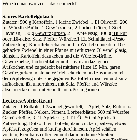
Würzfee nachwürzen – das schmeckt!
Saures Kartoffelgulasch
Zutaten: 500 g Kartoffeln, 1 kleine Zwiebel, 1 El
Olivenöl
, 200
ml Würzfee-Brühe, 1 Gewürznelke, 2 Lorbeerblätter, 1 Stiel
Thymian, 150 g
Gewürzgurken
, 2 El Apfelessig, 100 g
iBi-Pur
oder
iBi-naise
, Salz, Pfeffer, Würzfee,1 EL
Schnittlauch-Pesto
Zubereitung: Kartoffeln schälen und in Würfel schneiden. Die
gehackte Zwiebel in einer Pfanne mit erhitztem Olivenöl glasig
dünsten, Kartoffeln dazugeben und die Würzfee-Brühe,
Gewürznelke, Lorbeerblätter und Thymian dazugeben.
Aufkochen und zugedeckt bei mittlerer Hitze 15 Min. garen.
Gewürzgurken in kleine Würfel schneiden und zusammen mit
dem Apfelessig unter die gegarten Kartoffeln mischen und kurz
aufkochen. iBi unterrühren, mit Salz, Pfeffer und Würzfee
abschmecken und mit Schnittlauch-Pesto garnieren.
Leckeres Apfelrotkraut
Zutaten: 1 Rotkohl, 1 Zwiebel gewürfelt, 1 Apfel, Salz, Rohrohr-
Zucker, Pfeffer, Nelken, Piment, Lorbeerblätter, 500 ml
Würzfee-
Gemüsebrühe
, 3 EL Apfelessig, 1 EL Öl, 50 ml
Apfelsaft
Zubereitung: Rotkohl fein hobeln, dann zuckern, salzen, etwas
Apfelsaft zugeben und kräftig durchkneten. Apfel schälen,
vierteln, Kernhaus entfernen und dann in dünne Streifen