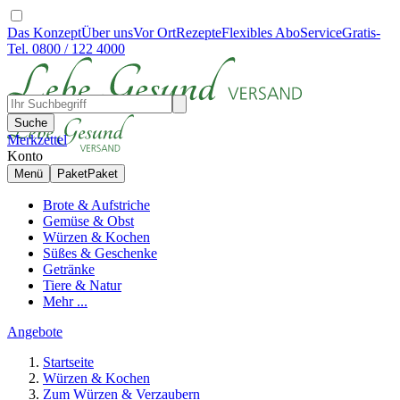
Das Konzept
Über uns
Vor Ort
Rezepte
Flexibles Abo
Service
Gratis-
Tel. 0800 / 122 4000
Suche
Merkzettel
Konto
Menü
Paket
Paket
Brote & Aufstriche
Gemüse & Obst
Würzen & Kochen
Süßes & Geschenke
Getränke
Tiere & Natur
Mehr ...
Angebote
Startseite
Würzen & Kochen
Zum Würzen & Verzaubern