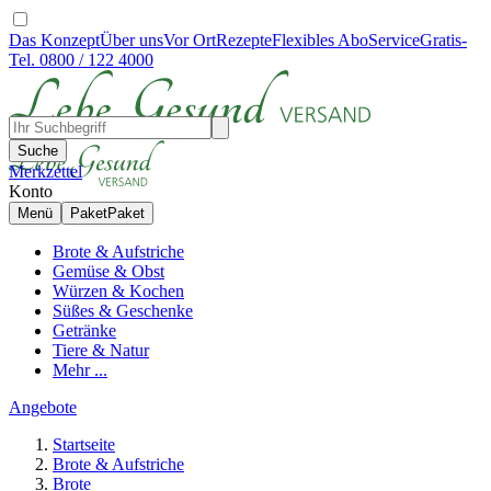
Das Konzept
Über uns
Vor Ort
Rezepte
Flexibles Abo
Service
Gratis-
Tel. 0800 / 122 4000
Suche
Merkzettel
Konto
Menü
Paket
Paket
Brote & Aufstriche
Gemüse & Obst
Würzen & Kochen
Süßes & Geschenke
Getränke
Tiere & Natur
Mehr ...
Angebote
Startseite
Brote & Aufstriche
Brote