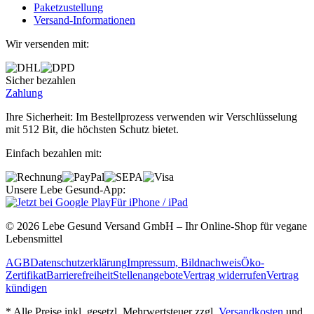
Paketzustellung
Versand‐Informationen
Wir versenden mit:
Sicher bezahlen
Zahlung
Ihre Sicherheit: Im Bestellprozess verwenden wir Verschlüsselung
mit 512 Bit, die höchsten Schutz bietet.
Einfach bezahlen mit:
Unsere Lebe Gesund-App:
Für iPhone / iPad
© 2026 Lebe Gesund Versand GmbH – Ihr Online‐Shop für vegane
Lebensmittel
AGB
Datenschutzerklärung
Impressum, Bildnachweis
Öko‐
Zertifikat
Barrierefreiheit
Stellenangebote
Vertrag widerrufen
Vertrag
kündigen
* Alle Preise inkl. gesetzl. Mehrwertsteuer zzgl.
Versandkosten
und