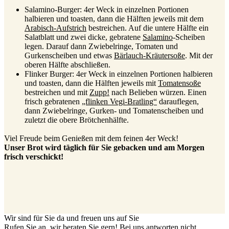
Salamino-Burger: 4er Weck in einzelnen Portionen
halbieren und toasten, dann die Hälften jeweils mit dem
Arabisch-Aufstrich
bestreichen. Auf die untere Hälfte ein
Salatblatt und zwei dicke, gebratene
Salamino
-Scheiben
legen. Darauf dann Zwiebelringe, Tomaten und
Gurkenscheiben und etwas
Bärlauch-Kräutersoße
. Mit der
oberen Hälfte abschließen.
Flinker Burger: 4er Weck in einzelnen Portionen halbieren
und toasten, dann die Hälften jeweils mit
Tomatensoße
bestreichen und mit
Zupp!
nach Belieben würzen. Einen
frisch gebratenen
„flinken Vegi-Bratling“
darauflegen,
dann Zwiebelringe, Gurken- und Tomatenscheiben und
zuletzt die obere Brötchenhälfte.
Viel Freude beim Genießen mit dem feinen 4er Weck!
Unser Brot wird täglich für Sie gebacken und am Morgen
frisch verschickt!
Wir sind für Sie da und freuen uns auf Sie
Rufen Sie an, wir beraten Sie gern! Bei uns antworten nicht