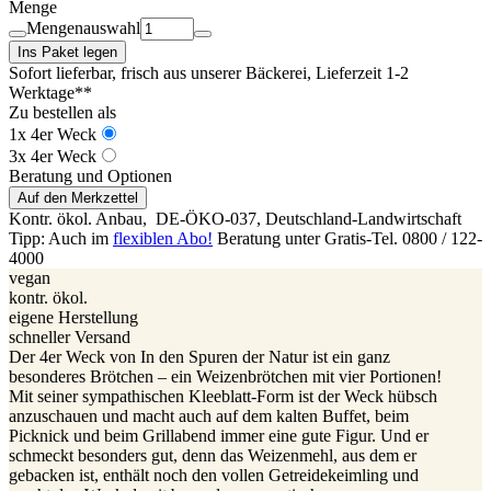
Menge
Mengenauswahl
Ins Paket legen
Sofort lieferbar, frisch aus unserer Bäckerei
, Lieferzeit 1-2
Werktage**
Zu bestellen als
1x 4er Weck
3x 4er Weck
Beratung und Optionen
Auf den Merkzettel
Kontr. ökol. Anbau,
DE-ÖKO-037
, Deutschland-Landwirtschaft
Tipp: Auch im
flexiblen Abo!
Beratung unter Gratis-Tel. 0800 / 122-
4000
vegan
kontr. ökol.
eigene Herstellung
schneller Versand
Der 4er Weck von In den Spuren der Natur ist ein ganz
besonderes Brötchen – ein Weizenbrötchen mit vier Portionen!
Mit seiner sympathischen Kleeblatt-Form ist der Weck hübsch
anzuschauen und macht auch auf dem kalten Buffet, beim
Picknick und beim Grillabend immer eine gute Figur. Und er
schmeckt besonders gut, denn das Weizenmehl, aus dem er
gebacken ist, enthält noch den vollen Getreidekeimling und