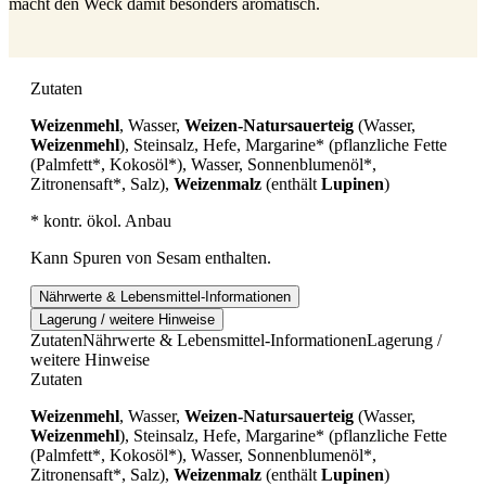
macht den Weck damit besonders aromatisch.
Zutaten
Weizenmehl
, Wasser,
Weizen-Natursauerteig
(Wasser,
Weizenmehl
), Steinsalz, Hefe, Margarine* (pflanzliche Fette
(Palmfett*, Kokosöl*), Wasser, Sonnenblumenöl*,
Zitronensaft*, Salz),
Weizenmalz
(enthält
Lupinen
)
* kontr. ökol. Anbau
Kann Spuren von Sesam enthalten.
Nährwerte & Lebensmittel-Informationen
Lagerung / weitere Hinweise
Zutaten
Nährwerte & Lebensmittel-Informationen
Lagerung /
weitere Hinweise
Zutaten
Weizenmehl
, Wasser,
Weizen-Natursauerteig
(Wasser,
Weizenmehl
), Steinsalz, Hefe, Margarine* (pflanzliche Fette
(Palmfett*, Kokosöl*), Wasser, Sonnenblumenöl*,
Zitronensaft*, Salz),
Weizenmalz
(enthält
Lupinen
)