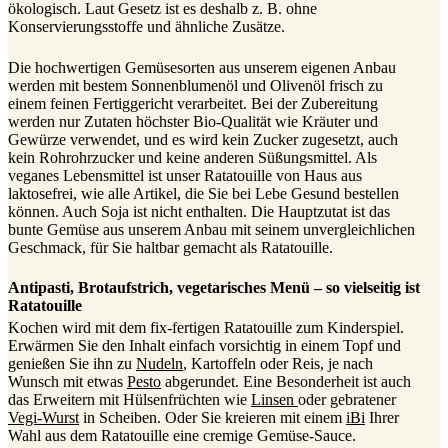
ökologisch. Laut Gesetz ist es deshalb z. B. ohne
Konservierungsstoffe und ähnliche Zusätze.
Die hochwertigen Gemüsesorten aus unserem eigenen Anbau
werden mit bestem Sonnenblumenöl und Olivenöl frisch zu
einem feinen Fertiggericht verarbeitet. Bei der Zubereitung
werden nur Zutaten höchster Bio-Qualität wie Kräuter und
Gewürze verwendet, und es wird kein Zucker zugesetzt, auch
kein Rohrohrzucker und keine anderen Süßungsmittel. Als
veganes Lebensmittel ist unser Ratatouille von Haus aus
laktosefrei, wie alle Artikel, die Sie bei Lebe Gesund bestellen
können. Auch Soja ist nicht enthalten. Die Hauptzutat ist das
bunte Gemüse aus unserem Anbau mit seinem unvergleichlichen
Geschmack, für Sie haltbar gemacht als Ratatouille.
Antipasti, Brotaufstrich, vegetarisches Menü – so vielseitig ist
Ratatouille
Kochen wird mit dem fix-fertigen Ratatouille zum Kinderspiel.
Erwärmen Sie den Inhalt einfach vorsichtig in einem Topf und
genießen Sie ihn zu
Nudeln
, Kartoffeln oder Reis, je nach
Wunsch mit etwas
Pesto
abgerundet. Eine Besonderheit ist auch
das Erweitern mit Hülsenfrüchten wie
Linsen
oder gebratener
Vegi-Wurst
in Scheiben. Oder Sie kreieren mit einem
iBi
Ihrer
Wahl aus dem Ratatouille eine cremige Gemüse-Sauce.