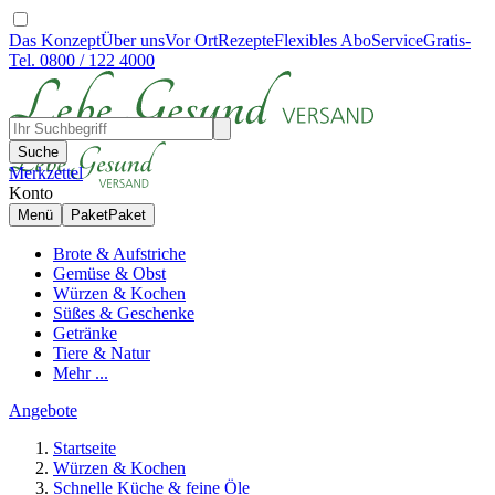
Das Konzept
Über uns
Vor Ort
Rezepte
Flexibles Abo
Service
Gratis-
Tel. 0800 / 122 4000
Suche
Merkzettel
Konto
Menü
Paket
Paket
Brote & Aufstriche
Gemüse & Obst
Würzen & Kochen
Süßes & Geschenke
Getränke
Tiere & Natur
Mehr ...
Angebote
Startseite
Würzen & Kochen
Schnelle Küche & feine Öle