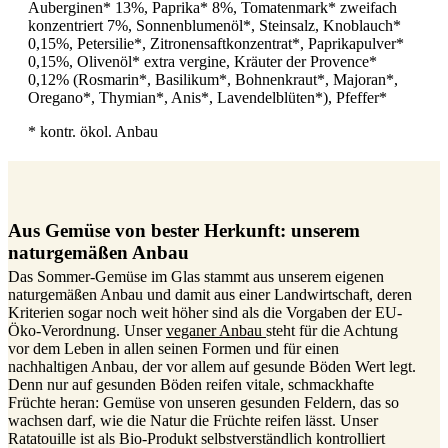
Auberginen* 13%, Paprika* 8%, Tomatenmark* zweifach
konzentriert 7%, Sonnenblumenöl*, Steinsalz, Knoblauch*
0,15%, Petersilie*, Zitronensaftkonzentrat*, Paprikapulver*
0,15%, Olivenöl* extra vergine, Kräuter der Provence*
0,12% (Rosmarin*, Basilikum*, Bohnenkraut*, Majoran*,
Oregano*, Thymian*, Anis*, Lavendelblüten*), Pfeffer*
* kontr. ökol. Anbau
Aus Gemüse von bester Herkunft: unserem
naturgemäßen Anbau
Das Sommer-Gemüse im Glas stammt aus unserem eigenen
naturgemäßen Anbau und damit aus einer Landwirtschaft, deren
Kriterien sogar noch weit höher sind als die Vorgaben der EU-
Öko-Verordnung. Unser
veganer Anbau
steht für die Achtung
vor dem Leben in allen seinen Formen und für einen
nachhaltigen Anbau, der vor allem auf gesunde Böden Wert legt.
Denn nur auf gesunden Böden reifen vitale, schmackhafte
Früchte heran: Gemüse von unseren gesunden Feldern, das so
wachsen darf, wie die Natur die Früchte reifen lässt. Unser
Ratatouille ist als Bio-Produkt selbstverständlich kontrolliert