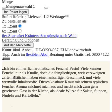
Menge
Mengenauswahl
Ins Paket legen
Sofort lieferbar
, Lieferzeit 1-2 Werktage**
Zu bestellen als
1x 125ml
6x 125ml
6er-Sparpaket Kräutersoßen günstig nach Wahl
Beratung und Optionen
Auf den Merkzettel
Kontr. ökol. Anbau,
DE-ÖKO-037
, EU-Landwirtschaft
Tipp: Auch im
flexiblen Abo!
Beratung unter Gratis-Tel. 0800 / 122-
4000
„Ich bin ein herrlich aromatisches Fenchel-Pesto! Viele kennen
Fenchel nur als Knolle, doch die feingliedrigen, weit verzweigten
zarten Blättchen haben einen anisartigen Geschmack und viele
wertvolle Inhaltsstoffe. Dieses kostbare Kraut mit seinem typischen
Fenchel-Aroma zeichnet mich aus und macht mich zum gern
gesehenen Gast in der Küche, als ideale Würze für Salate, Suppen,
Nudeln und Kartoffeln.“