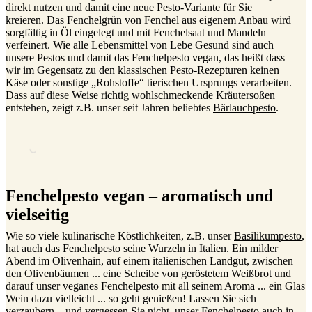
direkt nutzen und damit eine neue Pesto-Variante für Sie
kreieren. Das Fenchelgrün von Fenchel aus eigenem Anbau wird
sorgfältig in Öl eingelegt und mit Fenchelsaat und Mandeln
verfeinert. Wie alle Lebensmittel von Lebe Gesund sind auch
unsere Pestos und damit das Fenchelpesto vegan, das heißt dass
wir im Gegensatz zu den klassischen Pesto-Rezepturen keinen
Käse oder sonstige „Rohstoffe“ tierischen Ursprungs verarbeiten.
Dass auf diese Weise richtig wohlschmeckende Kräutersoßen
entstehen, zeigt z.B. unser seit Jahren beliebtes
Bärlauchpesto
.
Fenchelpesto vegan – aromatisch und
vielseitig
Wie so viele kulinarische Köstlichkeiten, z.B. unser
Basilikumpesto
,
hat auch das Fenchelpesto seine Wurzeln in Italien. Ein milder
Abend im Olivenhain, auf einem italienischen Landgut, zwischen
den Olivenbäumen ... eine Scheibe von geröstetem Weißbrot und
darauf unser veganes Fenchelpesto mit all seinem Aroma ... ein Glas
Wein dazu vielleicht ... so geht genießen! Lassen Sie sich
verzaubern – und vergessen Sie nicht, unser Fenchelpesto auch in