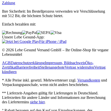
Zahlung
Ihre Sicherheit: Im Bestellprozess verwenden wir Verschlüsselung
mit 512 Bit, die höchsten Schutz bietet.
Einfach bezahlen mit:
Unsere Lebe Gesund-App:
Für iPhone / iPad
© 2026 Lebe Gesund Versand GmbH – Ihr Online‐Shop für vegane
Lebensmittel
AGB
Datenschutzerklärung
Impressum, Bildnachweis
Öko‐
Zertifikat
Barrierefreiheit
Stellenangebote
Vertrag widerrufen
Vertrag
kündigen
* Alle Preise inkl. gesetzl. Mehrwertsteuer zzgl.
Versandkosten
und
Verpackungspauschale, wenn nicht anders beschrieben.
** Lieferzeit‐Angaben gültig für Lieferungen in Deutschland.
Lieferzeiten für andere Länder und Informationen zur Berechnung
des Liefertermins
siehe hier
.
° Rabatt bezogen auf den Kauf von Einzelpackungen, des