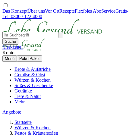
Das Konzept
Über uns
Vor Ort
Rezepte
Flexibles Abo
Service
Gratis-
Tel. 0800 / 122 4000
Suche
Merkzettel
Konto
Menü
Paket
Paket
Brote & Aufstriche
Gemüse & Obst
Würzen & Kochen
Süßes & Geschenke
Getränke
Tiere & Natur
Mehr ...
Angebote
Startseite
Würzen & Kochen
Pestos & Kräutersoßen