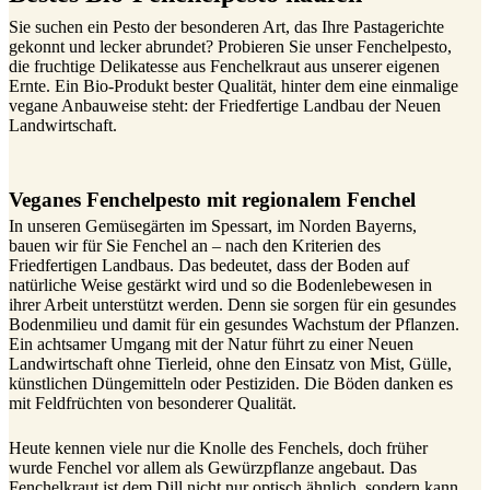
Sie suchen ein Pesto der besonderen Art, das Ihre Pastagerichte
gekonnt und lecker abrundet? Probieren Sie unser Fenchelpesto,
die fruchtige Delikatesse aus Fenchelkraut aus unserer eigenen
Ernte. Ein Bio-Produkt bester Qualität, hinter dem eine einmalige
vegane Anbauweise steht: der Friedfertige Landbau der Neuen
Landwirtschaft.
Veganes Fenchelpesto mit regionalem Fenchel
In unseren Gemüsegärten im Spessart, im Norden Bayerns,
bauen wir für Sie Fenchel an – nach den Kriterien des
Friedfertigen Landbaus. Das bedeutet, dass der Boden auf
natürliche Weise gestärkt wird und so die Bodenlebewesen in
ihrer Arbeit unterstützt werden. Denn sie sorgen für ein gesundes
Bodenmilieu und damit für ein gesundes Wachstum der Pflanzen.
Ein achtsamer Umgang mit der Natur führt zu einer Neuen
Landwirtschaft ohne Tierleid, ohne den Einsatz von Mist, Gülle,
künstlichen Düngemitteln oder Pestiziden. Die Böden danken es
mit Feldfrüchten von besonderer Qualität.
Heute kennen viele nur die Knolle des Fenchels, doch früher
wurde Fenchel vor allem als Gewürzpflanze angebaut. Das
Fenchelkraut ist dem Dill nicht nur optisch ähnlich, sondern kann