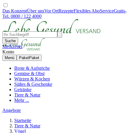
Das Konzept
Über uns
Vor Ort
Rezepte
Flexibles Abo
Service
Gratis-
Tel. 0800 / 122 4000
Suche
Merkzettel
Konto
Menü
Paket
Paket
Brote & Aufstriche
Gemüse & Obst
Würzen & Kochen
Süßes & Geschenke
Getränke
Tiere & Natur
Mehr ...
Angebote
Startseite
Tiere & Natur
Vögel