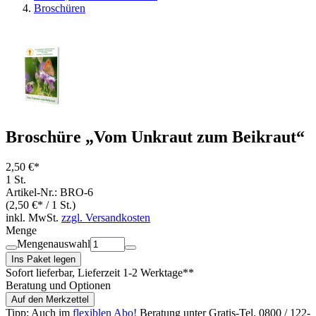
Broschüren
Broschüre „Vom Unkraut zum Beikraut“
2,50 €*
1 St.
Artikel-Nr.: BRO-6
(2,50 €* / 1 St.)
inkl. MwSt.
zzgl. Versandkosten
Menge
Mengenauswahl
Ins Paket legen
Sofort lieferbar
, Lieferzeit 1-2 Werktage**
Beratung und Optionen
Auf den Merkzettel
Tipp: Auch im
flexiblen Abo!
Beratung unter Gratis-Tel. 0800 / 122-