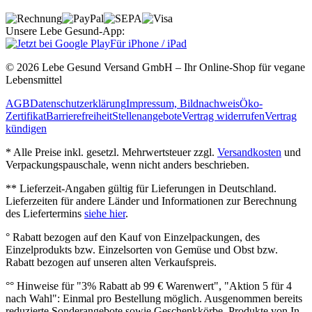
Unsere Lebe Gesund-App:
Für iPhone / iPad
© 2026 Lebe Gesund Versand GmbH – Ihr Online‐Shop für vegane
Lebensmittel
AGB
Datenschutzerklärung
Impressum, Bildnachweis
Öko‐
Zertifikat
Barrierefreiheit
Stellenangebote
Vertrag widerrufen
Vertrag
kündigen
* Alle Preise inkl. gesetzl. Mehrwertsteuer zzgl.
Versandkosten
und
Verpackungspauschale, wenn nicht anders beschrieben.
** Lieferzeit‐Angaben gültig für Lieferungen in Deutschland.
Lieferzeiten für andere Länder und Informationen zur Berechnung
des Liefertermins
siehe hier
.
° Rabatt bezogen auf den Kauf von Einzelpackungen, des
Einzelprodukts bzw. Einzelsorten von Gemüse und Obst bzw.
Rabatt bezogen auf unseren alten Verkaufspreis.
°° Hinweise für "3% Rabatt ab 99 € Warenwert", "Aktion 5 für 4
nach Wahl": Einmal pro Bestellung möglich. Ausgenommen bereits
reduzierte Sonderangebote sowie Geschenkkörbe, Produkte von In