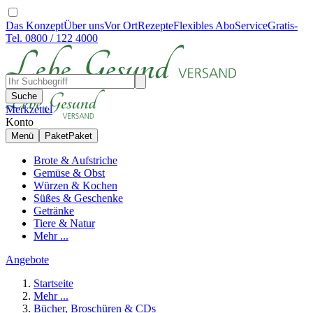
Das Konzept
Über uns
Vor Ort
Rezepte
Flexibles Abo
Service
Gratis-
Tel. 0800 / 122 4000
Suche
Merkzettel
Konto
Menü
Paket
Paket
Brote & Aufstriche
Gemüse & Obst
Würzen & Kochen
Süßes & Geschenke
Getränke
Tiere & Natur
Mehr ...
Angebote
Startseite
Mehr ...
Bücher, Broschüren & CDs