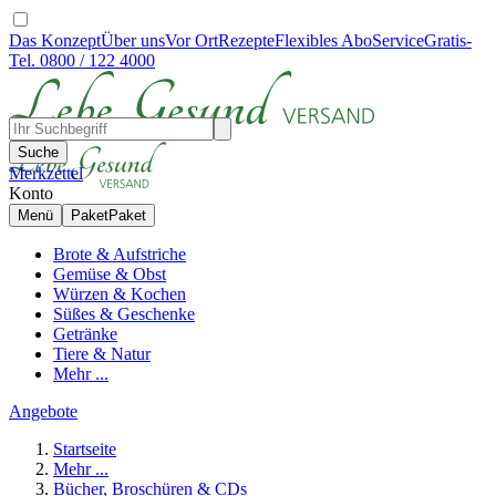
Das Konzept
Über uns
Vor Ort
Rezepte
Flexibles Abo
Service
Gratis-
Tel. 0800 / 122 4000
Suche
Merkzettel
Konto
Menü
Paket
Paket
Brote & Aufstriche
Gemüse & Obst
Würzen & Kochen
Süßes & Geschenke
Getränke
Tiere & Natur
Mehr ...
Angebote
Startseite
Mehr ...
Bücher, Broschüren & CDs