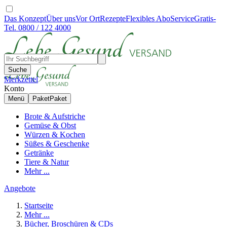
Das Konzept
Über uns
Vor Ort
Rezepte
Flexibles Abo
Service
Gratis-
Tel. 0800 / 122 4000
Suche
Merkzettel
Konto
Menü
Paket
Paket
Brote & Aufstriche
Gemüse & Obst
Würzen & Kochen
Süßes & Geschenke
Getränke
Tiere & Natur
Mehr ...
Angebote
Startseite
Mehr ...
Bücher, Broschüren & CDs