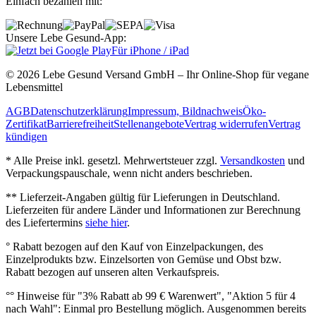
Einfach bezahlen mit:
Unsere Lebe Gesund-App:
Für iPhone / iPad
© 2026 Lebe Gesund Versand GmbH – Ihr Online‐Shop für vegane
Lebensmittel
AGB
Datenschutzerklärung
Impressum, Bildnachweis
Öko‐
Zertifikat
Barrierefreiheit
Stellenangebote
Vertrag widerrufen
Vertrag
kündigen
* Alle Preise inkl. gesetzl. Mehrwertsteuer zzgl.
Versandkosten
und
Verpackungspauschale, wenn nicht anders beschrieben.
** Lieferzeit‐Angaben gültig für Lieferungen in Deutschland.
Lieferzeiten für andere Länder und Informationen zur Berechnung
des Liefertermins
siehe hier
.
° Rabatt bezogen auf den Kauf von Einzelpackungen, des
Einzelprodukts bzw. Einzelsorten von Gemüse und Obst bzw.
Rabatt bezogen auf unseren alten Verkaufspreis.
°° Hinweise für "3% Rabatt ab 99 € Warenwert", "Aktion 5 für 4
nach Wahl": Einmal pro Bestellung möglich. Ausgenommen bereits