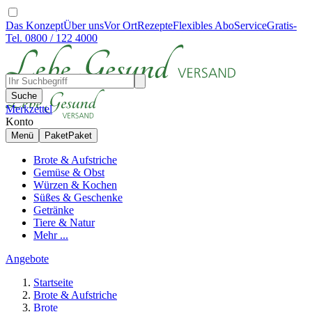
Das Konzept
Über uns
Vor Ort
Rezepte
Flexibles Abo
Service
Gratis-
Tel. 0800 / 122 4000
Suche
Merkzettel
Konto
Menü
Paket
Paket
Brote & Aufstriche
Gemüse & Obst
Würzen & Kochen
Süßes & Geschenke
Getränke
Tiere & Natur
Mehr ...
Angebote
Startseite
Brote & Aufstriche
Brote