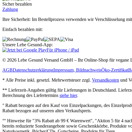
Sicher bezahlen
Zahlung
Ihre Sicherheit: Im Bestellprozess verwenden wir Verschlüsselung mit
Einfach bezahlen mit:
Unsere Lebe Gesund-App:
Für iPhone / iPad
© 2026 Lebe Gesund Versand GmbH – Ihr Online‐Shop für vegane L
AGB
Datenschutzerklärung
Impressum, Bildnachweis
Öko‐Zertifikat
Ba
* Alle Preise inkl. gesetzl. Mehrwertsteuer zzgl.
Versandkosten
und Ve
** Lieferzeit‐Angaben gültig für Lieferungen in Deutschland. Liefer
Berechnung des Liefertermins
siehe hier
.
° Rabatt bezogen auf den Kauf von Einzelpackungen, des Einzelprod
Rabatt bezogen auf unseren alten Verkaufspreis.
°° Hinweise für "3% Rabatt ab 99 € Warenwert", "Aktion 5 für 4 n
bereits reduzierte Sonderangebote sowie Geschenkkörbe, Produkte vo
Naturkosmetik, Bücher/CDs, Gutscheine, Produkte für Tiere.