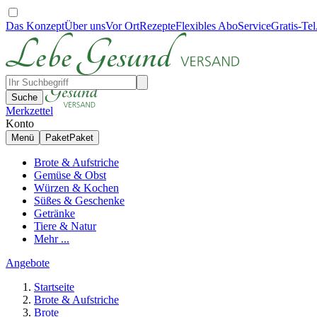
Das Konzept
Über uns
Vor Ort
Rezepte
Flexibles Abo
Service
Gratis-Tel
Suche
Merkzettel
Konto
Menü
Paket
Paket
Brote & Aufstriche
Gemüse & Obst
Würzen & Kochen
Süßes & Geschenke
Getränke
Tiere & Natur
Mehr ...
Angebote
Startseite
Brote & Aufstriche
Brote