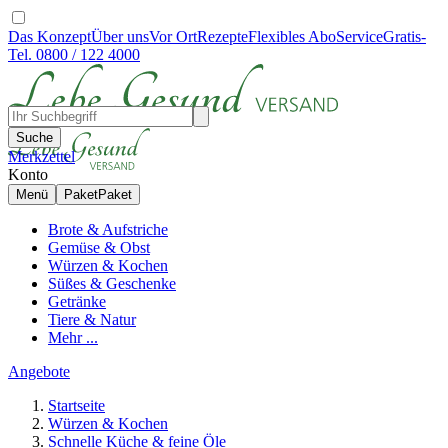
Das Konzept
Über uns
Vor Ort
Rezepte
Flexibles Abo
Service
Gratis-
Tel. 0800 / 122 4000
Suche
Merkzettel
Konto
Menü
Paket
Paket
Brote & Aufstriche
Gemüse & Obst
Würzen & Kochen
Süßes & Geschenke
Getränke
Tiere & Natur
Mehr ...
Angebote
Startseite
Würzen & Kochen
Schnelle Küche & feine Öle