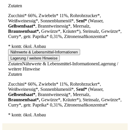
Zutaten
Zucchini* 66%, Zwiebeln* 11%, Rohrohrzucker*,
Weißweinessig*, Sonnenblumenöl*,
Senf*
(Wasser,
Gelbsenfsaat*
, Branntweinessig*, Meersalz,
Braunsenfsaat*,
Gewürze*, Kräuter*), Steinsalz, Gewürze*,
Curry*, getr. Paprika* 0,31%, Zitronensaftkonzentrat*
* kontr. ökol. Anbau
Nährwerte & Lebensmittel-Informationen
Lagerung / weitere Hinweise
Zutaten
Nährwerte & Lebensmittel-Informationen
Lagerung /
weitere Hinweise
Zutaten
Zucchini* 66%, Zwiebeln* 11%, Rohrohrzucker*,
Weißweinessig*, Sonnenblumenöl*,
Senf*
(Wasser,
Gelbsenfsaat*
, Branntweinessig*, Meersalz,
Braunsenfsaat*,
Gewürze*, Kräuter*), Steinsalz, Gewürze*,
Curry*, getr. Paprika* 0,31%, Zitronensaftkonzentrat*
* kontr. ökol. Anbau