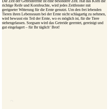
Die Zeit der Getreideernte ist eine besondere Zeit. Hat das Korn die
richtige Reife und Kornfeuchte, wird jedes Zeitfenster mit
geeigneter Witterung für die Ernte genutzt. Um den frei lebenden
Tieren ihren Lebensraum bei der Ernte nicht schlagartig zu nehmen,
wird bewusst ein Teil der Ernte, wo es möglich ist, für die Tiere
stehengelassen. Sorgsam wird das Getreide geerntet, gereinigt und
gut eingelagert – für Ihr täglich‘ Brot!