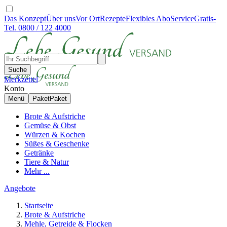
Das Konzept
Über uns
Vor Ort
Rezepte
Flexibles Abo
Service
Gratis-
Tel. 0800 / 122 4000
Suche
Merkzettel
Konto
Menü
Paket
Paket
Brote & Aufstriche
Gemüse & Obst
Würzen & Kochen
Süßes & Geschenke
Getränke
Tiere & Natur
Mehr ...
Angebote
Startseite
Brote & Aufstriche
Mehle, Getreide & Flocken