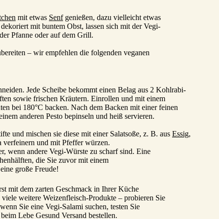
tchen
mit etwas
Senf
genießen, dazu vielleicht etwas
 dekoriert mit buntem Obst, lassen sich mit der Vegi-
der Pfanne oder auf dem Grill.
ubereiten – wir empfehlen die folgenden veganen
chneiden. Jede Scheibe bekommt einen Belag aus 2 Kohlrabi-
ften sowie frischen Kräutern. Einrollen und mit einem
uten bei 180°C backen. Nach dem Backen mit einer feinen
einem anderen Pesto bepinseln und heiß servieren.
fte und mischen sie diese mit einer Salatsoße, z. B. aus
Essig
,
verfeinern und mit Pfeffer würzen.
er, wenn andere Vegi-Würste zu scharf sind. Eine
henhälften, die Sie zuvor mit einem
eine große Freude!
urst mit dem zarten Geschmack in Ihrer Küche
 viele weitere Weizenfleisch-Produkte – probieren Sie
wenn Sie eine Vegi-Salami suchen, testen Sie
ch beim Lebe Gesund Versand bestellen.