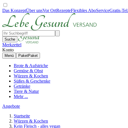
Das Konzept
Über uns
Vor Ort
Rezepte
Flexibles Abo
Service
Gratis-Tel
Suche
Merkzettel
Konto
Menü
Paket
Paket
Brote & Aufstriche
Gemüse & Obst
Würzen & Kochen
Süßes & Geschenke
Getränke
Tiere & Natur
Mehr ...
Angebote
Startseite
Würzen & Kochen
Kein Fleisch - alles vegan