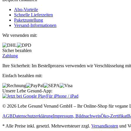
Abo‐Vorteile
Schnelle Lieferzeiten
Paketzustellung
Versand‐Informationen
Wir versenden mit:
Sicher bezahlen
Zahlung
Ihre Sicherheit: Im Bestellprozess verwenden wir Verschlüsselung mit
Einfach bezahlen mit:
Unsere Lebe Gesund-App:
Für iPhone / iPad
© 2026 Lebe Gesund Versand GmbH – Ihr Online‐Shop für vegane L
AGB
Datenschutzerklärung
Impressum, Bildnachweis
Öko‐Zertifikat
Ba
* Alle Preise inkl. gesetzl. Mehrwertsteuer zzgl.
Versandkosten
und Ve