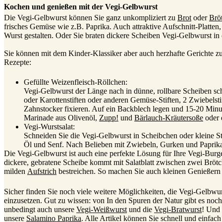
Kochen und genießen mit der Vegi-Gelbwurst
Die Vegi-Gelbwurst können Sie ganz unkompliziert zu
Brot
oder
Brö
frisches Gemüse wie z.B. Paprika. Auch attraktive Aufschnitt-Platten,
Wurst gestalten. Oder Sie braten dickere Scheiben Vegi-Gelbwurst in 
Sie können mit dem Kinder-Klassiker aber auch herzhafte Gerichte z
Rezepte:
Gefüllte Weizenfleisch-Röllchen:
Vegi-Gelbwurst der Länge nach in dünne, rollbare Scheiben s
oder Karottenstiften oder anderen Gemüse-Stiften, 2 Zwiebelsti
Zahnstocker fixieren. Auf ein Backblech legen und 15-20 Min
Marinade aus Olivenöl,
Zupp!
und
Bärlauch-Kräutersoße
oder 
Vegi-Wurstsalat:
Schneiden Sie die Vegi-Gelbwurst in Scheibchen oder kleine Sti
Öl und Senf. Nach Belieben mit Zwiebeln, Gurken und Paprika 
Die Vegi-Gelbwurst ist auch eine perfekte Lösung für Ihre Vegi-Burg
dickere, gebratene Scheibe kommt mit Salatblatt zwischen zwei Brötc
milden
Aufstrich
bestreichen. So machen Sie auch kleinen Genießern 
Sicher finden Sie noch viele weitere Möglichkeiten, die Vegi-Gelbw
einzusetzen. Gut zu wissen: von In den Spuren der Natur gibt es noch
unbedingt auch unsere
Vegi-Weißwurst
und die
Vegi-Bratwurst
! Und 
unsere
Salamino Paprika
. Alle Artikel können Sie schnell und einfa