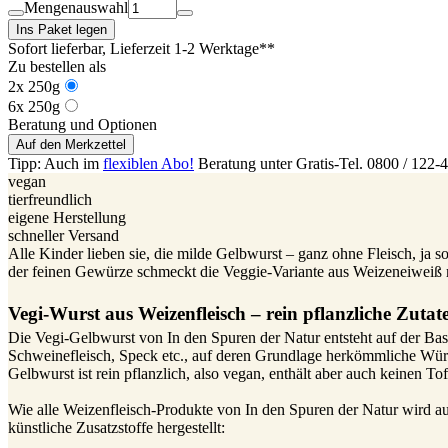
Mengenauswahl
Ins Paket legen
Sofort lieferbar
, Lieferzeit 1-2 Werktage**
Zu bestellen als
2x 250g
6x 250g
Beratung und Optionen
Auf den Merkzettel
Tipp: Auch im
flexiblen Abo!
Beratung unter Gratis-Tel. 0800 / 122-
vegan
tierfreundlich
eigene Herstellung
schneller Versand
Alle Kinder lieben sie, die milde Gelbwurst – ganz ohne Fleisch, ja s
der feinen Gewürze schmeckt die Veggie-Variante aus Weizeneiweiß ri
Vegi-Wurst aus Weizenfleisch – rein pflanzliche Zuta
Die Vegi-Gelbwurst von In den Spuren der Natur entsteht auf der Ba
Schweinefleisch, Speck etc., auf deren Grundlage herkömmliche Würs
Gelbwurst ist rein pflanzlich, also vegan, enthält aber auch keinen Tof
Wie alle Weizenfleisch-Produkte von In den Spuren der Natur wird a
künstliche Zusatzstoffe hergestellt: