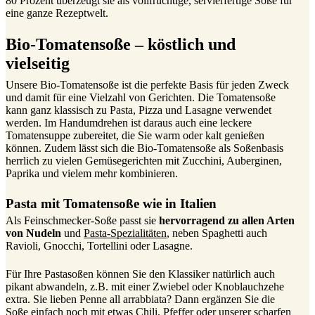
80 Prozent überzeugt sie als vollfruchtige, servierfertige Soße für
eine ganze Rezeptwelt.
Bio-Tomatensoße – köstlich und
vielseitig
Unsere Bio-Tomatensoße ist die perfekte Basis für jeden Zweck
und damit für eine Vielzahl von Gerichten. Die Tomatensoße
kann ganz klassisch zu Pasta, Pizza und Lasagne verwendet
werden. Im Handumdrehen ist daraus auch eine leckere
Tomatensuppe zubereitet, die Sie warm oder kalt genießen
können. Zudem lässt sich die Bio-Tomatensoße als Soßenbasis
herrlich zu vielen Gemüsegerichten mit Zucchini, Auberginen,
Paprika und vielem mehr kombinieren.
Pasta mit Tomatensoße wie in Italien
Als Feinschmecker-Soße passt sie
hervorragend zu allen Arten
von Nudeln
und
Pasta-Spezialitäten
, neben Spaghetti auch
Ravioli, Gnocchi, Tortellini oder Lasagne.
Für Ihre Pastasoßen können Sie den Klassiker natürlich auch
pikant abwandeln, z.B. mit einer Zwiebel oder Knoblauchzehe
extra. Sie lieben Penne all arrabbiata? Dann ergänzen Sie die
Soße einfach noch mit etwas Chili, Pfeffer oder unserer scharfen