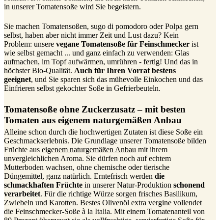
in unserer Tomatensoße wird Sie begeistern.
Sie machen Tomatensoßen, sugo di pomodoro oder Polpa gern
selbst, haben aber nicht immer Zeit und Lust dazu? Kein
Problem: unsere
vegane Tomatensoße für Feinschmecker
ist
wie selbst gemacht ... und ganz einfach zu verwenden: Glas
aufmachen, im Topf aufwärmen, umrühren - fertig! Und das in
höchster Bio-Qualität.
Auch für Ihren Vorrat bestens
geeignet
, und Sie sparen sich das mühevolle Einkochen und das
Einfrieren selbst gekochter Soße in Gefrierbeuteln.
Tomatensoße ohne Zuckerzusatz – mit besten
Tomaten aus eigenem naturgemäßen Anbau
Alleine schon durch die hochwertigen Zutaten ist diese Soße ein
Geschmackserlebnis. Die Grundlage unserer Tomatensoße bilden
Früchte aus
eigenem naturgemäßen Anbau
mit ihrem
unvergleichlichen Aroma. Sie dürfen noch auf echtem
Mutterboden wachsen, ohne chemische oder tierische
Düngemittel, ganz natürlich. Erntefrisch werden
die
schmackhaften Früchte
in unserer Natur-Produktion
schonend
verarbeitet
. Für die richtige Würze sorgen frisches Basilikum,
Zwiebeln und Karotten. Bestes Olivenöl extra vergine vollendet
die Feinschmecker-Soße à la Italia. Mit einem Tomatenanteil von