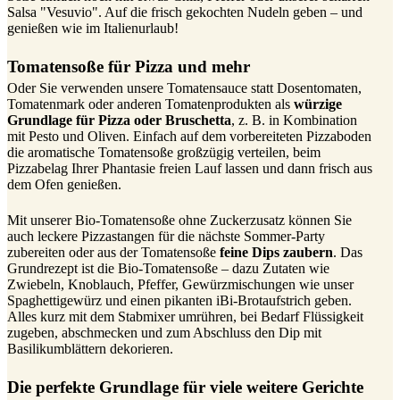
Salsa "Vesuvio". Auf die frisch gekochten Nudeln geben – und
genießen wie im Italienurlaub!
Tomatensoße für Pizza und mehr
Oder Sie verwenden unsere Tomatensauce statt Dosentomaten,
Tomatenmark oder anderen Tomatenprodukten als
würzige
Grundlage für Pizza oder Bruschetta
, z. B. in Kombination
mit Pesto und Oliven. Einfach auf dem vorbereiteten Pizzaboden
die aromatische Tomatensoße großzügig verteilen, beim
Pizzabelag Ihrer Phantasie freien Lauf lassen und dann frisch aus
dem Ofen genießen.
Mit unserer Bio-Tomatensoße ohne Zuckerzusatz können Sie
auch leckere Pizzastangen für die nächste Sommer-Party
zubereiten oder aus der Tomatensoße
feine Dips
zaubern
. Das
Grundrezept ist die Bio-Tomatensoße – dazu Zutaten wie
Zwiebeln, Knoblauch, Pfeffer, Gewürzmischungen wie unser
Spaghettigewürz und einen pikanten iBi-Brotaufstrich geben.
Alles kurz mit dem Stabmixer umrühren, bei Bedarf Flüssigkeit
zugeben, abschmecken und zum Abschluss den Dip mit
Basilikumblättern dekorieren.
Die perfekte Grundlage für viele weitere Gerichte