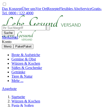
Das Konzept
Über uns
Vor Ort
Rezepte
Flexibles Abo
Service
Gratis-
Tel. 0800 / 122 4000
Suche
Merkzettel
Konto
Menü
Paket
Paket
Brote & Aufstriche
Gemüse & Obst
Würzen & Kochen
Süßes & Geschenke
Getränke
Tiere & Natur
Mehr ...
Angebote
Startseite
Würzen & Kochen
Pasta & Soßen