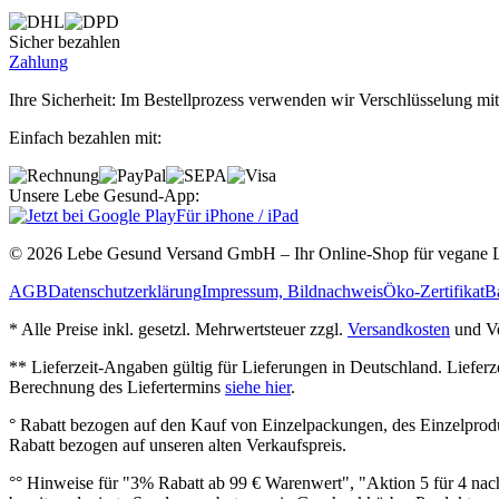
Sicher bezahlen
Zahlung
Ihre Sicherheit: Im Bestellprozess verwenden wir Verschlüsselung mit
Einfach bezahlen mit:
Unsere Lebe Gesund-App:
Für iPhone / iPad
© 2026 Lebe Gesund Versand GmbH – Ihr Online‐Shop für vegane L
AGB
Datenschutzerklärung
Impressum, Bildnachweis
Öko‐Zertifikat
Ba
* Alle Preise inkl. gesetzl. Mehrwertsteuer zzgl.
Versandkosten
und Ve
** Lieferzeit‐Angaben gültig für Lieferungen in Deutschland. Liefer
Berechnung des Liefertermins
siehe hier
.
° Rabatt bezogen auf den Kauf von Einzelpackungen, des Einzelprod
Rabatt bezogen auf unseren alten Verkaufspreis.
°° Hinweise für "3% Rabatt ab 99 € Warenwert", "Aktion 5 für 4 n