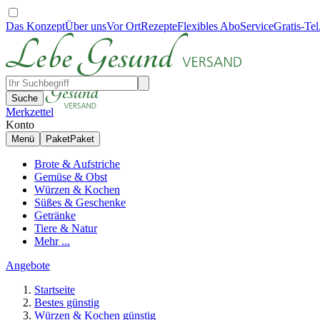
Das Konzept
Über uns
Vor Ort
Rezepte
Flexibles Abo
Service
Gratis-Tel
Suche
Merkzettel
Konto
Menü
Paket
Paket
Brote & Aufstriche
Gemüse & Obst
Würzen & Kochen
Süßes & Geschenke
Getränke
Tiere & Natur
Mehr ...
Angebote
Startseite
Bestes günstig
Würzen & Kochen günstig