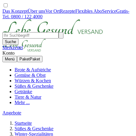
Das Konzept
Über uns
Vor Ort
Rezepte
Flexibles Abo
Service
Gratis-
Tel. 0800 / 122 4000
Suche
Merkzettel
Konto
Menü
Paket
Paket
Brote & Aufstriche
Gemüse & Obst
Würzen & Kochen
Süßes & Geschenke
Getränke
Tiere & Natur
Mehr ...
Angebote
Startseite
Süßes & Geschenke
Winter-Spezialitäten