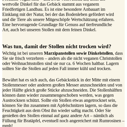
wertvolle Dinkel für das Gebäck stammt aus veganem
Friedfertigen Landbau. Es ist eine besondere Anbauart im
Einklang mit der Natur, bei der das Bodenleben gefördert wird
und die Tiere als unsere Mitgeschöpfe Wertschätzung erfahren.
Eine hervorragende Grundlage für Genuss auf tierfreundliche
Art, auch bei unseren Stollen mit dem feinen Dinkel.
Was tun, damit der Stollen nicht trocken wird?
Wichtig ist bei unseren
Marzipanstollen sowie Dinkelstollen
, dass
Sie sie frisch verzehren – anders als die nicht veganen Christstollen
oder Weihnachtsstollen sind sie nur ca. 6 Wochen haltbar. Lagern
sollten Sie die Stollen auf jeden Fall immer kühl und trocken.
Bewährt hat es sich auch, das Gebäckstück in der Mitte mit einem
Stollenmesser oder anderen großen Messer anzuschneiden und von
jeder Hälfte gleich große Stücke abzuschneiden. Die Stollenhälften
können dann wieder zusammengeschoben werden, was gegen
Austrocknen schützt. Sollte ein Stollen etwas angetrocknet sein,
können Sie ihn zusammen mit Apfelschnitzen lagern, so dass die
Feuchtigkeit aus dem Obst ihn wieder saftig macht. Oder Sie
genießen den Stollen einmal auf ganz andere Art – nämlich als
Füllung für Bratäpfel, eventuell noch angereichert mit Rumrosinen –
mmh!