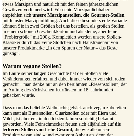
etwas Marzipan und natürlich mit den feinen jahreszeitlichen
Gewürzen verfeinert wird. Für echte Marzipanliebhaber
empfehlen sich
unsere Marzipanstollen, die Gourmet-Stollen
mit feinster Marzipanfüllung. Auch diese besonders edle Variante
können Sie in zwei Größen bei uns bestellen, als großen Stollen
in einem schönen Geschenkkarton und als kleine, aber feine
„Probiergröße“ mit 200g. Komplettiert werden unsere Stollen-
Klassiker durch das Feine Stöllchen nach Hausfrauenart von
unserer Produktmarke „In den Spuren der Natur – das Beste
günstig“.
Warum vegane Stollen?
Im Laufe seiner langen Geschichte hat der Stollen viele
Veränderungen erfahren und dabei immer wieder von sich reden
gemacht – man denke nur an den berühmten „Riesenstollen“, der
im Auftrag des sächsischen Kurfürsten im 18. Jahrhundert
gebacken wurde.
Dass man das beliebte Weihnachtsgebäck auch vegan zubereiten
kann statt als Butterstollen, Quarkstollen oder mit Eiern und
Milch, ist aber erst in den letzten Jahren so richtig bekannt
geworden. Viele Feinschmecker freuen sich alljährlich auf
die
leckeren Stollen von Lebe Gesund,
die wie alle unsere
Produkte vegan sind – und zwar vom Anbau an, denn der