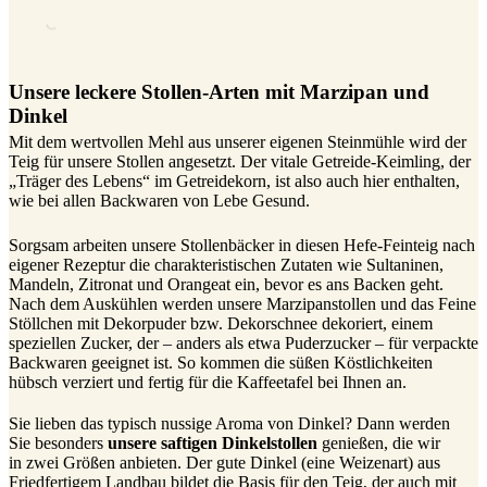
Unsere leckere Stollen-Arten mit Marzipan und
Dinkel
Mit dem wertvollen Mehl aus unserer eigenen Steinmühle wird der
Teig für unsere Stollen angesetzt. Der vitale Getreide-Keimling, der
„Träger des Lebens“ im Getreidekorn, ist also auch hier enthalten,
wie bei allen Backwaren von Lebe Gesund.
Sorgsam arbeiten unsere Stollenbäcker in diesen Hefe-Feinteig nach
eigener Rezeptur die charakteristischen Zutaten wie Sultaninen,
Mandeln, Zitronat und Orangeat ein, bevor es ans Backen geht.
Nach dem Auskühlen werden unsere Marzipanstollen und das Feine
Stöllchen mit Dekorpuder bzw. Dekorschnee dekoriert, einem
speziellen Zucker, der – anders als etwa Puderzucker – für verpackte
Backwaren geeignet ist. So kommen die süßen Köstlichkeiten
hübsch verziert und fertig für die Kaffeetafel bei Ihnen an.
Sie lieben das typisch nussige Aroma von Dinkel? Dann werden
Sie besonders
unsere saftigen Dinkelstollen
genießen, die wir
in zwei Größen anbieten. Der gute Dinkel (eine Weizenart) aus
Friedfertigem Landbau bildet die Basis für den Teig, der auch mit