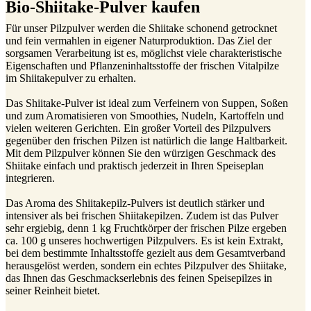
Bio-Shiitake-Pulver kaufen
Für unser Pilzpulver werden die Shiitake schonend getrocknet
und fein vermahlen in eigener Naturproduktion. Das Ziel der
sorgsamen Verarbeitung ist es, möglichst viele charakteristische
Eigenschaften und Pflanzeninhaltsstoffe der frischen Vitalpilze
im Shiitakepulver zu erhalten.
Das Shiitake-Pulver ist ideal zum Verfeinern von Suppen, Soßen
und zum Aromatisieren von Smoothies, Nudeln, Kartoffeln und
vielen weiteren Gerichten. Ein großer Vorteil des Pilzpulvers
gegenüber den frischen Pilzen ist natürlich die lange Haltbarkeit.
Mit dem Pilzpulver können Sie den würzigen Geschmack des
Shiitake einfach und praktisch jederzeit in Ihren Speiseplan
integrieren.
Das Aroma des Shiitakepilz-Pulvers ist deutlich stärker und
intensiver als bei frischen Shiitakepilzen. Zudem ist das Pulver
sehr ergiebig, denn 1 kg Fruchtkörper der frischen Pilze ergeben
ca. 100 g unseres hochwertigen Pilzpulvers. Es ist kein Extrakt,
bei dem bestimmte Inhaltsstoffe gezielt aus dem Gesamtverband
herausgelöst werden, sondern ein echtes Pilzpulver des Shiitake,
das Ihnen das Geschmackserlebnis des feinen Speisepilzes in
seiner Reinheit bietet.