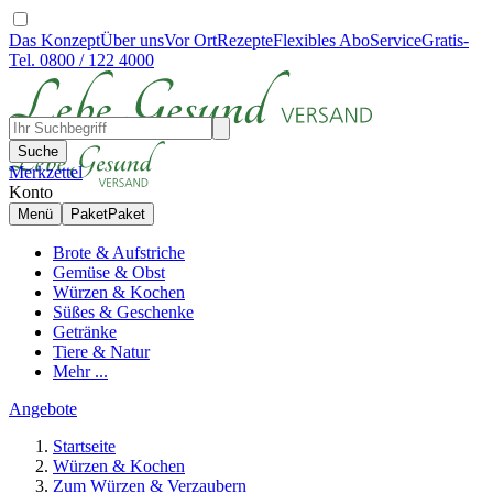
Das Konzept
Über uns
Vor Ort
Rezepte
Flexibles Abo
Service
Gratis-
Tel. 0800 / 122 4000
Suche
Merkzettel
Konto
Menü
Paket
Paket
Brote & Aufstriche
Gemüse & Obst
Würzen & Kochen
Süßes & Geschenke
Getränke
Tiere & Natur
Mehr ...
Angebote
Startseite
Würzen & Kochen
Zum Würzen & Verzaubern