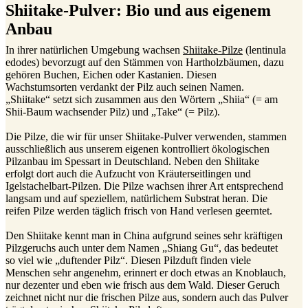
Shiitake-Pulver: Bio und aus eigenem
Anbau
In ihrer natürlichen Umgebung wachsen
Shiitake-Pilze
(lentinula
edodes) bevorzugt auf den Stämmen von Hartholzbäumen, dazu
gehören Buchen, Eichen oder Kastanien. Diesen
Wachstumsorten verdankt der Pilz auch seinen Namen.
„Shiitake“ setzt sich zusammen aus den Wörtern „Shiia“ (= am
Shii-Baum wachsender Pilz) und „Take“ (= Pilz).
Die Pilze, die wir für unser Shiitake-Pulver verwenden, stammen
ausschließlich aus unserem eigenen kontrolliert ökologischen
Pilzanbau im Spessart in Deutschland. Neben den Shiitake
erfolgt dort auch die Aufzucht von Kräuterseitlingen und
Igelstachelbart-Pilzen. Die Pilze wachsen ihrer Art entsprechend
langsam und auf speziellem, natürlichem Substrat heran. Die
reifen Pilze werden täglich frisch von Hand verlesen geerntet.
Den Shiitake kennt man in China aufgrund seines sehr kräftigen
Pilzgeruchs auch unter dem Namen „Shiang Gu“, das bedeutet
so viel wie „duftender Pilz“. Diesen Pilzduft finden viele
Menschen sehr angenehm, erinnert er doch etwas an Knoblauch,
nur dezenter und eben wie frisch aus dem Wald. Dieser Geruch
zeichnet nicht nur die frischen Pilze aus, sondern auch das Pulver