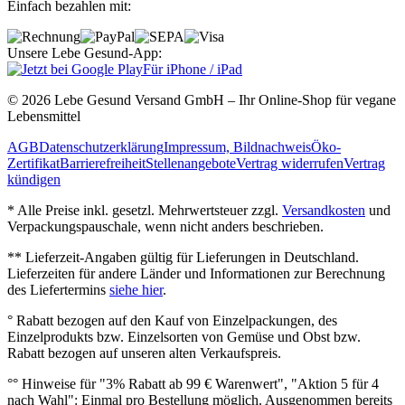
Einfach bezahlen mit:
Unsere Lebe Gesund-App:
Für iPhone / iPad
© 2026 Lebe Gesund Versand GmbH – Ihr Online‐Shop für vegane
Lebensmittel
AGB
Datenschutzerklärung
Impressum, Bildnachweis
Öko‐
Zertifikat
Barrierefreiheit
Stellenangebote
Vertrag widerrufen
Vertrag
kündigen
* Alle Preise inkl. gesetzl. Mehrwertsteuer zzgl.
Versandkosten
und
Verpackungspauschale, wenn nicht anders beschrieben.
** Lieferzeit‐Angaben gültig für Lieferungen in Deutschland.
Lieferzeiten für andere Länder und Informationen zur Berechnung
des Liefertermins
siehe hier
.
° Rabatt bezogen auf den Kauf von Einzelpackungen, des
Einzelprodukts bzw. Einzelsorten von Gemüse und Obst bzw.
Rabatt bezogen auf unseren alten Verkaufspreis.
°° Hinweise für "3% Rabatt ab 99 € Warenwert", "Aktion 5 für 4
nach Wahl": Einmal pro Bestellung möglich. Ausgenommen bereits