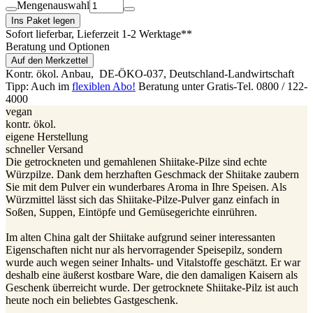
Mengenauswahl
Ins Paket legen
Sofort lieferbar
, Lieferzeit 1-2 Werktage**
Beratung und Optionen
Auf den Merkzettel
Kontr. ökol. Anbau,
DE-ÖKO-037
, Deutschland-Landwirtschaft
Tipp: Auch im
flexiblen Abo!
Beratung unter Gratis-Tel. 0800 / 122-
4000
vegan
kontr. ökol.
eigene Herstellung
schneller Versand
Die getrockneten und gemahlenen Shiitake-Pilze sind echte
Würzpilze. Dank dem herzhaften Geschmack der Shiitake zaubern
Sie mit dem Pulver ein wunderbares Aroma in Ihre Speisen. Als
Würzmittel lässt sich das Shiitake-Pilze-Pulver ganz einfach in
Soßen, Suppen, Eintöpfe und Gemüsegerichte einrühren.
Im alten China galt der Shiitake aufgrund seiner interessanten
Eigenschaften nicht nur als hervorragender Speisepilz, sondern
wurde auch wegen seiner Inhalts- und Vitalstoffe geschätzt. Er war
deshalb eine äußerst kostbare Ware, die den damaligen Kaisern als
Geschenk überreicht wurde. Der getrocknete Shiitake-Pilz ist auch
heute noch ein beliebtes Gastgeschenk.