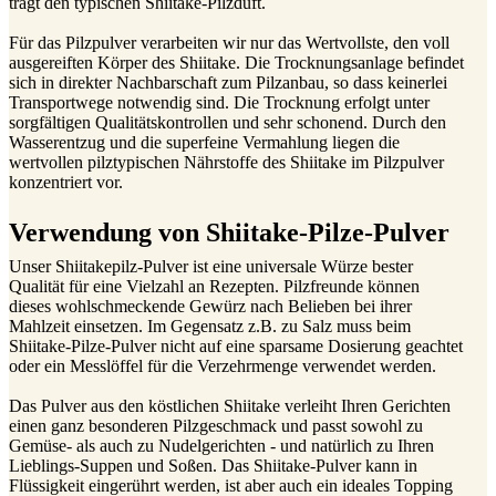
trägt den typischen Shiitake-Pilzduft.
Für das Pilzpulver verarbeiten wir nur das Wertvollste, den voll
ausgereiften Körper des Shiitake. Die Trocknungsanlage befindet
sich in direkter Nachbarschaft zum Pilzanbau, so dass keinerlei
Transportwege notwendig sind. Die Trocknung erfolgt unter
sorgfältigen Qualitätskontrollen und sehr schonend. Durch den
Wasserentzug und die superfeine Vermahlung liegen die
wertvollen pilztypischen Nährstoffe des Shiitake im Pilzpulver
konzentriert vor.
Verwendung von Shiitake-Pilze-Pulver
Unser Shiitakepilz-Pulver ist eine universale Würze bester
Qualität für eine Vielzahl an Rezepten. Pilzfreunde können
dieses wohlschmeckende Gewürz nach Belieben bei ihrer
Mahlzeit einsetzen. Im Gegensatz z.B. zu Salz muss beim
Shiitake-Pilze-Pulver nicht auf eine sparsame Dosierung geachtet
oder ein Messlöffel für die Verzehrmenge verwendet werden.
Das Pulver aus den köstlichen Shiitake verleiht Ihren Gerichten
einen ganz besonderen Pilzgeschmack und passt sowohl zu
Gemüse- als auch zu Nudelgerichten - und natürlich zu Ihren
Lieblings-Suppen und Soßen. Das Shiitake-Pulver kann in
Flüssigkeit eingerührt werden, ist aber auch ein ideales Topping