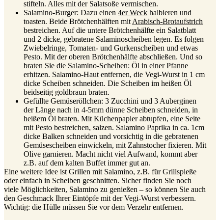
stifteln. Alles mit der Salatsoße vermischen.
Salamino-Burger: Dazu einen
4er Weck
halbieren und
toasten. Beide Brötchenhälften mit
Arabisch-Brotaufstrich
bestreichen. Auf die untere Brötchenhälfte ein Salatblatt
und 2 dicke, gebratene Salaminoscheiben legen. Es folgen
Zwiebelringe, Tomaten- und Gurkenscheiben und etwas
Pesto. Mit der oberen Brötchenhälfte abschließen. Und so
braten Sie die Salamino-Scheiben: Öl in einer Pfanne
erhitzen. Salamino-Haut entfernen, die Vegi-Wurst in 1 cm
dicke Scheiben schneiden. Die Scheiben im heißen Öl
beidseitig goldbraun braten.
Gefüllte Gemüseröllchen: 3 Zucchini und 3 Auberginen
der Länge nach in 4-5mm dünne Scheiben schneiden, in
heißem Öl braten. Mit Küchenpapier abtupfen, eine Seite
mit Pesto bestreichen, salzen. Salamino Paprika in ca. 1cm
dicke Balken schneiden und vorsichtig in die gebratenen
Gemüsescheiben einwickeln, mit Zahnstocher fixieren. Mit
Olive garnieren. Macht nicht viel Aufwand, kommt aber
z.B. auf dem kalten Buffet immer gut an.
Eine weitere Idee ist Grillen mit Salamino, z.B. für Grillspieße
oder einfach in Scheiben geschnitten. Sicher finden Sie noch
viele Möglichkeiten, Salamino zu genießen – so können Sie auch
den Geschmack Ihrer Eintöpfe mit der Vegi-Wurst verbessern.
Wichtig: die Hülle müssen Sie vor dem Verzehr entfernen.