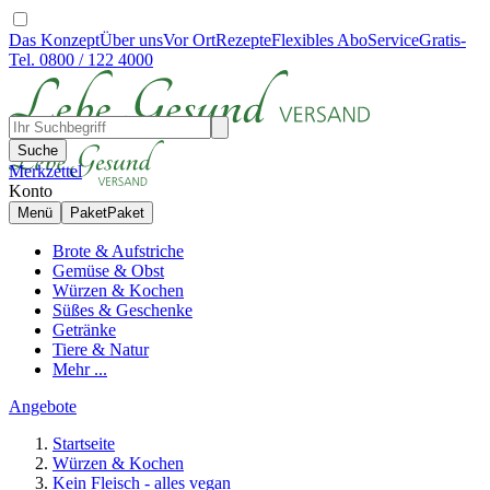
Das Konzept
Über uns
Vor Ort
Rezepte
Flexibles Abo
Service
Gratis-
Tel. 0800 / 122 4000
Suche
Merkzettel
Konto
Menü
Paket
Paket
Brote & Aufstriche
Gemüse & Obst
Würzen & Kochen
Süßes & Geschenke
Getränke
Tiere & Natur
Mehr ...
Angebote
Startseite
Würzen & Kochen
Kein Fleisch - alles vegan