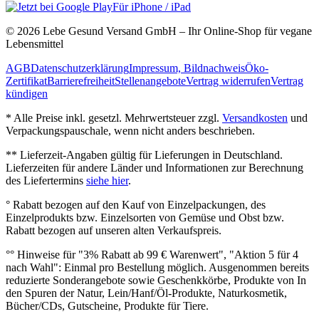
Für iPhone / iPad
© 2026 Lebe Gesund Versand GmbH – Ihr Online‐Shop für vegane
Lebensmittel
AGB
Datenschutzerklärung
Impressum, Bildnachweis
Öko‐
Zertifikat
Barrierefreiheit
Stellenangebote
Vertrag widerrufen
Vertrag
kündigen
* Alle Preise inkl. gesetzl. Mehrwertsteuer zzgl.
Versandkosten
und
Verpackungspauschale, wenn nicht anders beschrieben.
** Lieferzeit‐Angaben gültig für Lieferungen in Deutschland.
Lieferzeiten für andere Länder und Informationen zur Berechnung
des Liefertermins
siehe hier
.
° Rabatt bezogen auf den Kauf von Einzelpackungen, des
Einzelprodukts bzw. Einzelsorten von Gemüse und Obst bzw.
Rabatt bezogen auf unseren alten Verkaufspreis.
°° Hinweise für "3% Rabatt ab 99 € Warenwert", "Aktion 5 für 4
nach Wahl": Einmal pro Bestellung möglich. Ausgenommen bereits
reduzierte Sonderangebote sowie Geschenkkörbe, Produkte von In
den Spuren der Natur, Lein/Hanf/Öl-Produkte, Naturkosmetik,
Bücher/CDs, Gutscheine, Produkte für Tiere.