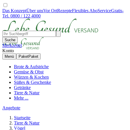
Das Konzept
Über uns
Vor Ort
Rezepte
Flexibles Abo
Service
Gratis-
Tel. 0800 / 122 4000
Suche
Merkzettel
Konto
Menü
Paket
Paket
Brote & Aufstriche
Gemüse & Obst
Würzen & Kochen
Süßes & Geschenke
Getränke
Tiere & Natur
Mehr ...
Angebote
Startseite
Tiere & Natur
Vögel