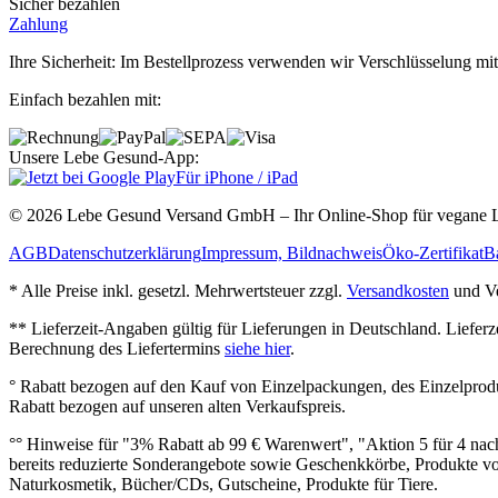
Sicher bezahlen
Zahlung
Ihre Sicherheit: Im Bestellprozess verwenden wir Verschlüsselung mit
Einfach bezahlen mit:
Unsere Lebe Gesund-App:
Für iPhone / iPad
© 2026 Lebe Gesund Versand GmbH – Ihr Online‐Shop für vegane L
AGB
Datenschutzerklärung
Impressum, Bildnachweis
Öko‐Zertifikat
Ba
* Alle Preise inkl. gesetzl. Mehrwertsteuer zzgl.
Versandkosten
und Ve
** Lieferzeit‐Angaben gültig für Lieferungen in Deutschland. Liefer
Berechnung des Liefertermins
siehe hier
.
° Rabatt bezogen auf den Kauf von Einzelpackungen, des Einzelprod
Rabatt bezogen auf unseren alten Verkaufspreis.
°° Hinweise für "3% Rabatt ab 99 € Warenwert", "Aktion 5 für 4 n
bereits reduzierte Sonderangebote sowie Geschenkkörbe, Produkte vo
Naturkosmetik, Bücher/CDs, Gutscheine, Produkte für Tiere.