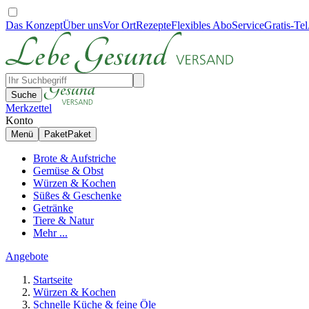
Das Konzept
Über uns
Vor Ort
Rezepte
Flexibles Abo
Service
Gratis-Tel
Suche
Merkzettel
Konto
Menü
Paket
Paket
Brote & Aufstriche
Gemüse & Obst
Würzen & Kochen
Süßes & Geschenke
Getränke
Tiere & Natur
Mehr ...
Angebote
Startseite
Würzen & Kochen
Schnelle Küche & feine Öle