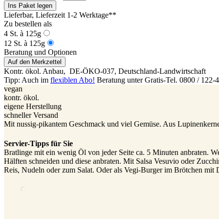
Ins Paket legen
Lieferbar
, Lieferzeit 1-2 Werktage**
Zu bestellen als
4 St. à 125g
12 St. à 125g
Beratung und Optionen
Auf den Merkzettel
Kontr. ökol. Anbau,
DE-ÖKO-037
, Deutschland-Landwirtschaft
Tipp: Auch im
flexiblen Abo!
Beratung unter Gratis-Tel. 0800 / 122-
vegan
kontr. ökol.
eigene Herstellung
schneller Versand
Mit nussig-pikantem Geschmack und viel Gemüse. Aus Lupinenkernen,
Servier-Tipps für Sie
Bratlinge mit ein wenig Öl von jeder Seite ca. 5 Minuten anbraten. W
Hälften schneiden und diese anbraten. Mit Salsa Vesuvio oder Zucchi
Reis, Nudeln oder zum Salat. Oder als Vegi-Burger im Brötchen mit D