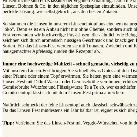
Hülsenfrüchte sind ein Klassiker der veganen Ernährung. Doch die l
Linsen, Bohnen & Co. in den täglichen Speiseplan einzubinden. Unsere
perfekte Lösung: wie selbstgekocht, aus den besten Zutaten!
So stammen die Linsen in unserem Linseneintopf aus
eigenem natur
"öko". Denn es ist ein Anbau nicht nur ohne Chemie, sondern auch o
Fest verwenden wir hochwertige Puy-Linsen, die - ähnlich wie Beluga
zeichnen sich durch aromatisch-nussigen Geschmack und knackigen Bi
Sorten. Für das Linsen-Fest werden sie mit Tomaten, Zwiebeln und K
hausgemachter Apfelessig runden die Rezeptur ab.
Immer eine hochwertige Mahlzeit - schnell gemacht, vielseitig zu
Mit unserem Linsen-Fest bringen Sie schnell etwas Gutes auf den Tisch
einer Pfanne oder einem Topf erwärmen. Sie hätten gern eine wärme
Linsen-Fest mit 150ml Wasser oder Gemüsebrühe verdünnen, erhitzen,
Gemüsebrühe Würzfee
und
Flüssigwürze Te à Te
ab, wer es schärfer
Gemüseeintopf lässt sich mit dem Linsen-Fest prima anreichern.
Natürlich schmeckt der feine Linsentopf auch klassisch schwäbisch z
Da das Linsen-Fest mindestens ein Jahr haltbar ist, eignet es sich übr
Tipp:
Verfeinern Sie das Linsen-Fest mit
Veggie-Würstchen von In d