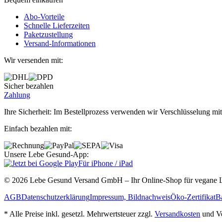
Abo‐Vorteile
Schnelle Lieferzeiten
Paketzustellung
Versand‐Informationen
Wir versenden mit:
Sicher bezahlen
Zahlung
Ihre Sicherheit: Im Bestellprozess verwenden wir Verschlüsselung mit
Einfach bezahlen mit:
Unsere Lebe Gesund-App:
Für iPhone / iPad
© 2026 Lebe Gesund Versand GmbH – Ihr Online‐Shop für vegane L
AGB
Datenschutzerklärung
Impressum, Bildnachweis
Öko‐Zertifikat
Ba
* Alle Preise inkl. gesetzl. Mehrwertsteuer zzgl.
Versandkosten
und Ve