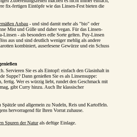
angen Zubereitungszeiten machen es nicht immer einfach,
 fix-fertigen Eintöpfe wie das Linsen-Fest bieten die
gemäßen Anbau
- und sind damit mehr als "bio" oder
hne Mist und Gülle und daher vegan. Für das Linsen-
-Linsen - als besonders edle Sorte gelten. Puy-Linsen
ss aus und sind deutlich weniger mehlig als andere
arotten kombiniert, auserlesene Gewürze und ein Schuss
 genießen
. Servieren Sie es als Eintopf: einfach den Glasinhalt in
nde Suppe? Dann genießen Sie es als Linsensuppe:
 fertig. Wer es würzig liebt, rundet den Geschmack mit
 mag, gibt Curry hinzu. Auch Ihr klassischer
u Spätzle und allgemein zu Nudeln, Reis und Kartoffeln.
igens hervorragend für Ihren Vorrat zuhause.
en Spuren der Natur
als deftige Einlage.