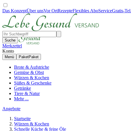
Das Konzept
Über uns
Vor Ort
Rezepte
Flexibles Abo
Service
Gratis-Tel
Suche
Merkzettel
Konto
Menü
Paket
Paket
Brote & Aufstriche
Gemüse & Obst
Würzen & Kochen
Süßes & Geschenke
Getränke
Tiere & Natur
Mehr ...
Angebote
Startseite
Würzen & Kochen
Schnelle Küche & feine Öle