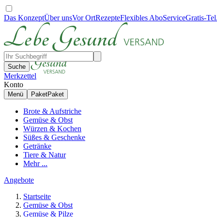
Das Konzept
Über uns
Vor Ort
Rezepte
Flexibles Abo
Service
Gratis-Tel
Suche
Merkzettel
Konto
Menü
Paket
Paket
Brote & Aufstriche
Gemüse & Obst
Würzen & Kochen
Süßes & Geschenke
Getränke
Tiere & Natur
Mehr ...
Angebote
Startseite
Gemüse & Obst
Gemüse & Pilze