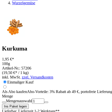
Wurzelgemüse
Kurkuma
1,95 €*
100g
Artikel-Nr.: 57206
(19,50 €* / 1 kg)
inkl. MwSt.
zzgl. Versandkosten
Einmaliger Kauf
Als Abo kaufen
Abo-Vorteile:
3% Rabatt ab 49 €, portofreie Lieferun
Menge
Mengenauswahl
Ins Paket legen
Lieferbar
, Lieferzeit 1-2 Werktage**