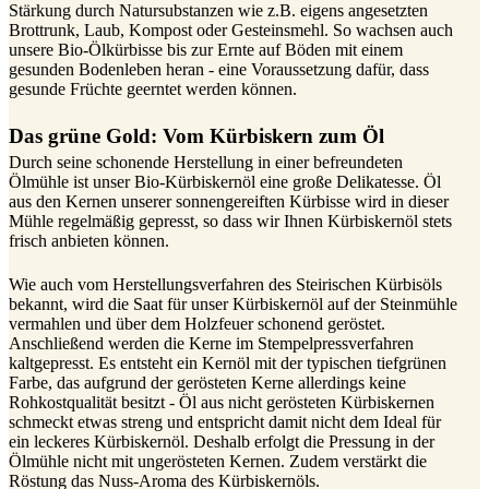
Stärkung durch Natursubstanzen wie z.B. eigens angesetzten
Brottrunk, Laub, Kompost oder Gesteinsmehl. So wachsen auch
unsere Bio-Ölkürbisse bis zur Ernte auf Böden mit einem
gesunden Bodenleben heran - eine Voraussetzung dafür, dass
gesunde Früchte geerntet werden können.
Das grüne Gold: Vom Kürbiskern zum Öl
Durch seine schonende Herstellung in einer befreundeten
Ölmühle ist unser Bio-Kürbiskernöl eine große Delikatesse. Öl
aus den Kernen unserer sonnengereiften Kürbisse wird in dieser
Mühle regelmäßig gepresst, so dass wir Ihnen Kürbiskernöl stets
frisch anbieten können.
Wie auch vom Herstellungsverfahren des Steirischen Kürbisöls
bekannt, wird die Saat für unser Kürbiskernöl auf der Steinmühle
vermahlen und über dem Holzfeuer schonend geröstet.
Anschließend werden die Kerne im Stempelpressverfahren
kaltgepresst. Es entsteht ein Kernöl mit der typischen tiefgrünen
Farbe, das aufgrund der gerösteten Kerne allerdings keine
Rohkostqualität besitzt - Öl aus nicht gerösteten Kürbiskernen
schmeckt etwas streng und entspricht damit nicht dem Ideal für
ein leckeres Kürbiskernöl. Deshalb erfolgt die Pressung in der
Ölmühle nicht mit ungerösteten Kernen. Zudem verstärkt die
Röstung das Nuss-Aroma des Kürbiskernöls.