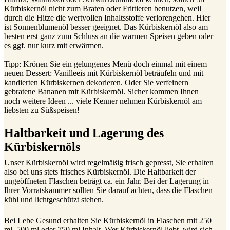
Kürbiskernöl nicht zum Braten oder Frittieren benutzen, weil
durch die Hitze die wertvollen Inhaltsstoffe verlorengehen. Hier
ist Sonnenblumenöl besser geeignet. Das Kürbiskernöl also am
besten erst ganz zum Schluss an die warmen Speisen geben oder
es ggf. nur kurz mit erwärmen.
Tipp: Krönen Sie ein gelungenes Menü doch einmal mit einem
neuen Dessert: Vanilleeis mit Kürbiskernöl beträufeln und mit
kandierten
Kürbiskernen
dekorieren. Oder Sie verfeinern
gebratene Bananen mit Kürbiskernöl. Sicher kommen Ihnen
noch weitere Ideen ... viele Kenner nehmen Kürbiskernöl am
liebsten zu Süßspeisen!
Haltbarkeit und Lagerung des
Kürbiskernöls
Unser Kürbiskernöl wird regelmäßig frisch gepresst, Sie erhalten
also bei uns stets frisches Kürbiskernöl. Die Haltbarkeit der
ungeöffneten Flaschen beträgt ca. ein Jahr. Bei der Lagerung in
Ihrer Vorratskammer sollten Sie darauf achten, dass die Flaschen
kühl und lichtgeschützt stehen.
Bei Lebe Gesund erhalten Sie Kürbiskernöl in Flaschen mit 250
ml, 500 ml oder 750 ml Inhalt. Wer Kürbiskernöl liebt, wird sich