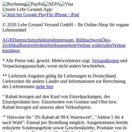
Unsere Lebe Gesund-App:
Für iPhone / iPad
© 2026 Lebe Gesund Versand GmbH – Ihr Online‐Shop für vegane
Lebensmittel
AGB
Datenschutzerklärung
Impressum, Bildnachweis
Öko‐
Zertifikat
Barrierefreiheit
Stellenangebote
Vertrag widerrufen
Vertrag
kündigen
* Alle Preise inkl. gesetzl. Mehrwertsteuer zzgl.
Versandkosten
und
Verpackungspauschale, wenn nicht anders beschrieben.
** Lieferzeit‐Angaben gültig für Lieferungen in Deutschland.
Lieferzeiten für andere Länder und Informationen zur Berechnung
des Liefertermins
siehe hier
.
° Rabatt bezogen auf den Kauf von Einzelpackungen, des
Einzelprodukts bzw. Einzelsorten von Gemüse und Obst bzw.
Rabatt bezogen auf unseren alten Verkaufspreis.
°° Hinweise für "3% Rabatt ab 99 € Warenwert", "Aktion 5 für 4
nach Wahl": Einmal pro Bestellung möglich. Ausgenommen bereits
reduzierte Sonderangebote sowie Geschenkkörbe, Produkte von In