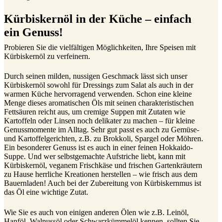
Kürbiskernöl in der Küche – einfach
ein Genuss!
Probieren Sie die vielfältigen Möglichkeiten, Ihre Speisen mit
Kürbiskernöl zu verfeinern.
Durch seinen milden, nussigen Geschmack lässt sich unser
Kürbiskernöl sowohl für Dressings zum Salat als auch in der
warmen Küche hervorragend verwenden. Schon eine kleine
Menge dieses aromatischen Öls mit seinen charakteristischen
Fettsäuren reicht aus, um cremige Suppen mit Zutaten wie
Kartoffeln oder Linsen noch delikater zu machen – für kleine
Genussmomente im Alltag. Sehr gut passt es auch zu Gemüse-
und Kartoffelgerichten, z.B. zu Brokkoli, Spargel oder Möhren.
Ein besonderer Genuss ist es auch in einer feinen Hokkaido-
Suppe. Und wer selbstgemachte Aufstriche liebt, kann mit
Kürbiskernöl, veganem Frischkäse und frischen Gartenkräutern
zu Hause herrliche Kreationen herstellen – wie frisch aus dem
Bauernladen! Auch bei der Zubereitung von Kürbiskernmus ist
das Öl eine wichtige Zutat.
Wie Sie es auch von einigen anderen Ölen wie z.B. Leinöl,
Hanföl, Walnussöl oder Schwarzkümmelöl kennen, sollten Sie