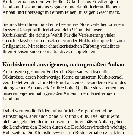
Kürbiskernöl aus dem wertvollen Ölkürbis aus Friedfertigem
Landbau. Es stammt aus veganem und damit tierfreundlichem
Anbau und überzeugt mit einem feinen, nussigen Geschmack.
Sie möchten Ihrem Salat eine besondere Note verleihen oder ein
Dessert-Rezept raffiniert abwandeln? Dann ist unser
Kürbiskernöl die richtige Wahl! Für die Verfeinerung vieler
Gerichte lässt es sich einsetzen, von der Hokkaidosuppe bis zum
Grillgemüse. Mit seiner charakteristischen Färbung verleiht es
Ihren Speisen zudem ein attraktives i-Tüpfelchen.
Kürbiskernöl aus eigenem, naturgemäßen Anbau
Auf unseren gesunden Feldern im Spessart wachsen die
Ölkürbisse, deren hochwertige Kerne zu unserem Kürbiskernöl
verarbeitet werden. Ihre Herkunft aus einer besonderen Form des
biologischen Anbaus erklärt ihre hohe Qualität: sie stammen aus
unserem eigenen naturgemäßen Anbau – dem Friedfertigen
Landbau.
Dabei werden die Felder auf natürliche Art gepflegt, ohne
Kunstdünger, aber auch ohne Mist und Gülle. Die Natur wird
nicht ausgebeutet, denn in unserem naturgemäßen Anbau geben
die Landwirte den Böden durch die Dreifelderwirtschaft wichtige
Ruhezeiten. Die Kleinstlebewesen im Boden erhalten zusätzlich