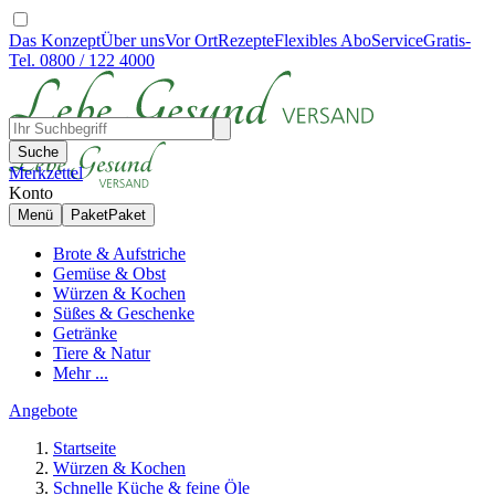
Das Konzept
Über uns
Vor Ort
Rezepte
Flexibles Abo
Service
Gratis-
Tel. 0800 / 122 4000
Suche
Merkzettel
Konto
Menü
Paket
Paket
Brote & Aufstriche
Gemüse & Obst
Würzen & Kochen
Süßes & Geschenke
Getränke
Tiere & Natur
Mehr ...
Angebote
Startseite
Würzen & Kochen
Schnelle Küche & feine Öle