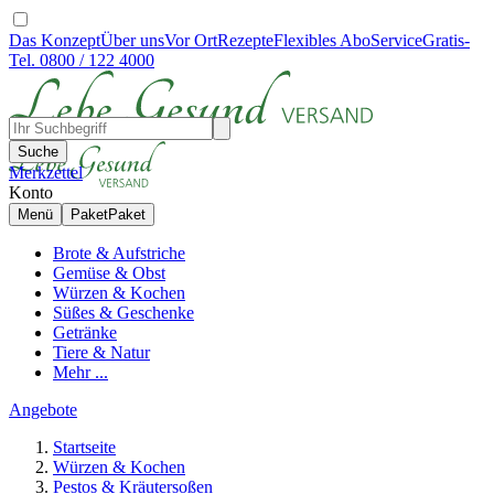
Das Konzept
Über uns
Vor Ort
Rezepte
Flexibles Abo
Service
Gratis-
Tel. 0800 / 122 4000
Suche
Merkzettel
Konto
Menü
Paket
Paket
Brote & Aufstriche
Gemüse & Obst
Würzen & Kochen
Süßes & Geschenke
Getränke
Tiere & Natur
Mehr ...
Angebote
Startseite
Würzen & Kochen
Pestos & Kräutersoßen