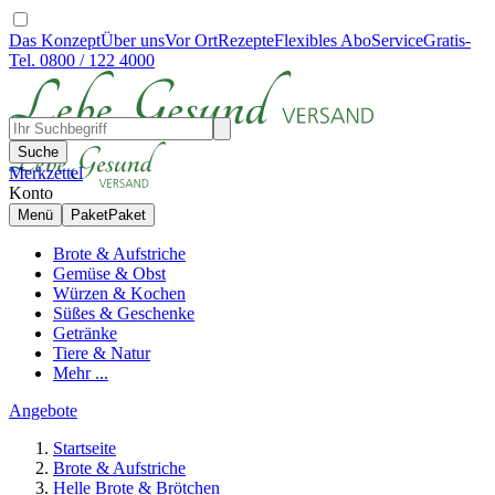
Das Konzept
Über uns
Vor Ort
Rezepte
Flexibles Abo
Service
Gratis-
Tel. 0800 / 122 4000
Suche
Merkzettel
Konto
Menü
Paket
Paket
Brote & Aufstriche
Gemüse & Obst
Würzen & Kochen
Süßes & Geschenke
Getränke
Tiere & Natur
Mehr ...
Angebote
Startseite
Brote & Aufstriche
Helle Brote & Brötchen