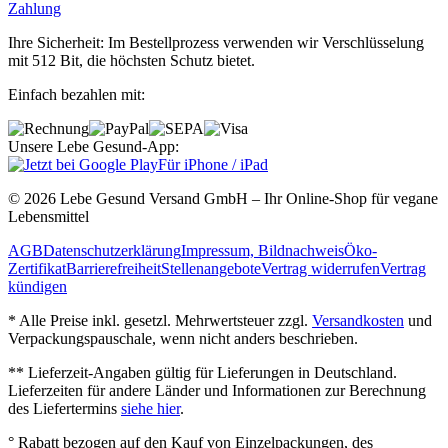
Zahlung
Ihre Sicherheit: Im Bestellprozess verwenden wir Verschlüsselung
mit 512 Bit, die höchsten Schutz bietet.
Einfach bezahlen mit:
Unsere Lebe Gesund-App:
Für iPhone / iPad
© 2026 Lebe Gesund Versand GmbH – Ihr Online‐Shop für vegane
Lebensmittel
AGB
Datenschutzerklärung
Impressum, Bildnachweis
Öko‐
Zertifikat
Barrierefreiheit
Stellenangebote
Vertrag widerrufen
Vertrag
kündigen
* Alle Preise inkl. gesetzl. Mehrwertsteuer zzgl.
Versandkosten
und
Verpackungspauschale, wenn nicht anders beschrieben.
** Lieferzeit‐Angaben gültig für Lieferungen in Deutschland.
Lieferzeiten für andere Länder und Informationen zur Berechnung
des Liefertermins
siehe hier
.
° Rabatt bezogen auf den Kauf von Einzelpackungen, des