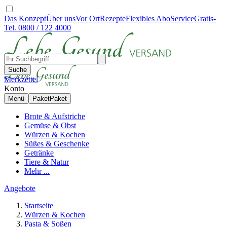
Das Konzept
Über uns
Vor Ort
Rezepte
Flexibles Abo
Service
Gratis-
Tel. 0800 / 122 4000
Suche
Merkzettel
Konto
Menü
Paket
Paket
Brote & Aufstriche
Gemüse & Obst
Würzen & Kochen
Süßes & Geschenke
Getränke
Tiere & Natur
Mehr ...
Angebote
Startseite
Würzen & Kochen
Pasta & Soßen