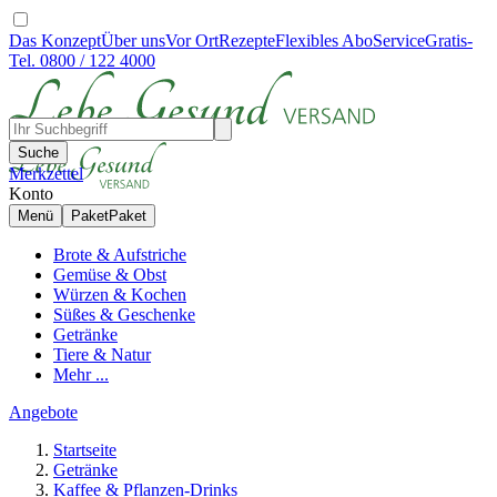
Das Konzept
Über uns
Vor Ort
Rezepte
Flexibles Abo
Service
Gratis-
Tel. 0800 / 122 4000
Suche
Merkzettel
Konto
Menü
Paket
Paket
Brote & Aufstriche
Gemüse & Obst
Würzen & Kochen
Süßes & Geschenke
Getränke
Tiere & Natur
Mehr ...
Angebote
Startseite
Getränke
Kaffee & Pflanzen-Drinks