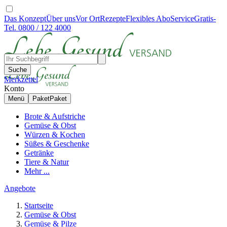
Das Konzept
Über uns
Vor Ort
Rezepte
Flexibles Abo
Service
Gratis-
Tel. 0800 / 122 4000
Suche
Merkzettel
Konto
Menü
Paket
Paket
Brote & Aufstriche
Gemüse & Obst
Würzen & Kochen
Süßes & Geschenke
Getränke
Tiere & Natur
Mehr ...
Angebote
Startseite
Gemüse & Obst
Gemüse & Pilze