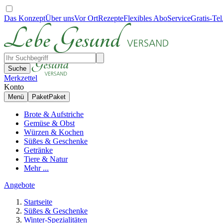
Das Konzept
Über uns
Vor Ort
Rezepte
Flexibles Abo
Service
Gratis-Tel
Suche
Merkzettel
Konto
Menü
Paket
Paket
Brote & Aufstriche
Gemüse & Obst
Würzen & Kochen
Süßes & Geschenke
Getränke
Tiere & Natur
Mehr ...
Angebote
Startseite
Süßes & Geschenke
Winter-Spezialitäten