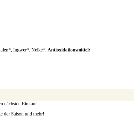
halen*, Ingwer*, Nelke*.
Antioxidationsmittel:
ren nächsten Einkauf
te der Saison und mehr!