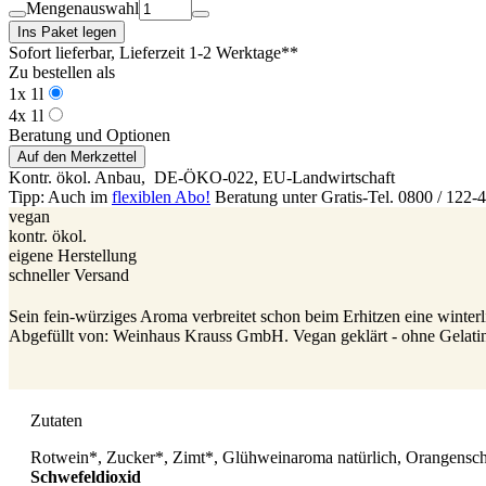
Mengenauswahl
Ins Paket legen
Sofort lieferbar
, Lieferzeit 1-2 Werktage**
Zu bestellen als
1x 1l
4x 1l
Beratung und Optionen
Auf den Merkzettel
Kontr. ökol. Anbau,
DE-ÖKO-022
, EU-Landwirtschaft
Tipp: Auch im
flexiblen Abo!
Beratung unter Gratis-Tel. 0800 / 122-
vegan
kontr. ökol.
eigene Herstellung
schneller Versand
Sein fein-würziges Aroma verbreitet schon beim Erhitzen eine winter
Abgefüllt von: Weinhaus Krauss GmbH. Vegan geklärt - ohne Gelati
Zutaten
Rotwein*, Zucker*, Zimt*, Glühweinaroma natürlich, Orangensc
Schwefeldioxid