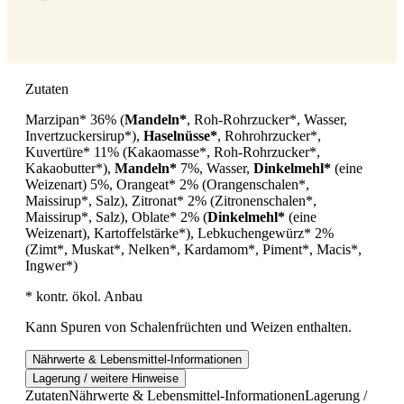
Zutaten
Marzipan* 36% (
Mandeln*
, Roh-Rohrzucker*, Wasser,
Invertzuckersirup*),
Haselnüsse*
, Rohrohrzucker*,
Kuvertüre* 11% (Kakaomasse*, Roh-Rohrzucker*,
Kakaobutter*),
Mandeln*
7%, Wasser,
Dinkelmehl*
(eine
Weizenart) 5%, Orangeat* 2% (Orangenschalen*,
Maissirup*, Salz), Zitronat* 2% (Zitronenschalen*,
Maissirup*, Salz), Oblate* 2% (
Dinkelmehl*
(eine
Weizenart), Kartoffelstärke*), Lebkuchengewürz* 2%
(Zimt*, Muskat*, Nelken*, Kardamom*, Piment*, Macis*,
Ingwer*)
* kontr. ökol. Anbau
Kann Spuren von Schalenfrüchten und Weizen enthalten.
Nährwerte & Lebensmittel-Informationen
Lagerung / weitere Hinweise
Zutaten
Nährwerte & Lebensmittel-Informationen
Lagerung /