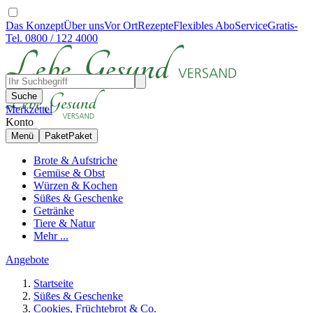
Das Konzept
Über uns
Vor Ort
Rezepte
Flexibles Abo
Service
Gratis-
Tel. 0800 / 122 4000
Suche
Merkzettel
Konto
Menü
Paket
Paket
Brote & Aufstriche
Gemüse & Obst
Würzen & Kochen
Süßes & Geschenke
Getränke
Tiere & Natur
Mehr ...
Angebote
Startseite
Süßes & Geschenke
Cookies, Früchtebrot & Co.