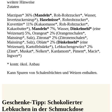
weitere Hinweise
Zutaten
Marzipan* 36% (
Mandeln*
, Roh-Rohrzucker*, Wasser,
Invertzuckersirup*),
Haselnüsse*
, Rohrohrzucker*,
Kuvertüre* 11% (Kakaomasse*, Roh-Rohrzucker*,
Kakaobutter*),
Mandeln*
7%, Wasser,
Dinkelmehl*
(eine
Weizenart) 5%, Orangeat* 2% (Orangenschalen*,
Maissirup*, Salz), Zitronat* 2% (Zitronenschalen*,
Maissirup*, Salz), Oblate* 2% (
Dinkelmehl*
(eine
Weizenart), Kartoffelstärke*), Lebkuchengewürz* 2%
(Zimt*, Muskat*, Nelken*, Kardamom*, Piment*, Macis*,
Ingwer*)
* kontr. ökol. Anbau
Kann Spuren von Schalenfrüchten und Weizen enthalten.
Geschenke-Tipp: Schokolierter
Lebkuchen in der Schmuckdose