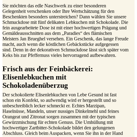
Sie möchten das edle Naschwerk zu einer besonderen
Gelegenheit verschenken oder Ihre Wertschätzung für den
Beschenkten besonders unterstreichen? Dann wählen Sie unsere
Schmuckdose mit fünf delikaten Lebkuchen mit Schokolade. Die
fein ausgearbeitete Dose ist mit einer hochwertigen Prägung und
Gemäldeausschnitten aus dem „Paradies“ des flämischen
Meisters Jan Brueghel versehen. Ein Geschenk, das lange Freude
macht, auch wenn die köstlichen Gebäckstücke aufgegessen
sind. Denn in der dekorativen Schmuckdose lässt sich später vom
Keks bis zur Pfeffernuss vieles hervorragend aufbewahren.
Frisch aus der Feinbäckerei:
Elisenlebkuchen mit
Schokoladenüberzug
Der schokolierte Elisenlebkuchen von Lebe Gesund ist fast
schon ein Konfekt, so aufwendig wird er hergestellt und so
unbeschreiblich lecker schmeckt er. Echtes Marzipan,
Haselnüsse, Mandeln, unser nussiges Dinkelmehl und feines
Orangeat und Zitronat sorgen zusammen mit der typischen
Gewürzmischung für echten Genuss. Die Umhüllung mit
hochwertiger Zartbitter-Schokolade bildet den gelungenen
Abschluss. Gleich beim Auspacken, wenn Sie ihn in der Hand