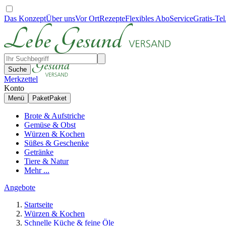
Das Konzept
Über uns
Vor Ort
Rezepte
Flexibles Abo
Service
Gratis-Tel
Suche
Merkzettel
Konto
Menü
Paket
Paket
Brote & Aufstriche
Gemüse & Obst
Würzen & Kochen
Süßes & Geschenke
Getränke
Tiere & Natur
Mehr ...
Angebote
Startseite
Würzen & Kochen
Schnelle Küche & feine Öle