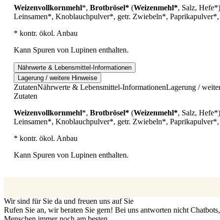
Weizenvollkornmehl
*,
Brotbrösel*
(
Weizenmehl*
, Salz, Hefe*
Leinsamen*, Knoblauchpulver*, getr. Zwiebeln*, Paprikapulver*, 
* kontr. ökol. Anbau
Kann Spuren von Lupinen enthalten.
Nährwerte & Lebensmittel-Informationen
Lagerung / weitere Hinweise
Zutaten
Nährwerte & Lebensmittel-Informationen
Lagerung / weite
Zutaten
Weizenvollkornmehl
*,
Brotbrösel*
(
Weizenmehl*
, Salz, Hefe*
Leinsamen*, Knoblauchpulver*, getr. Zwiebeln*, Paprikapulver*, 
* kontr. ökol. Anbau
Kann Spuren von Lupinen enthalten.
Wir sind für Sie da und freuen uns auf Sie
Rufen Sie an, wir beraten Sie gern! Bei uns antworten nicht Chatbot
Menschen immer noch am besten.