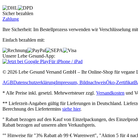
Sicher bezahlen
Zahlung
Ihre Sicherheit: Im Bestellprozess verwenden wir Verschlüsselung mit
Einfach bezahlen mit:
Unsere Lebe Gesund-App:
Für iPhone / iPad
© 2026 Lebe Gesund Versand GmbH – Ihr Online‐Shop für vegane L
AGB
Datenschutzerklärung
Impressum, Bildnachweis
Öko‐Zertifikat
Ba
* Alle Preise inkl. gesetzl. Mehrwertsteuer zzgl.
Versandkosten
und Ve
** Lieferzeit‐Angaben gültig für Lieferungen in Deutschland. Liefer
Berechnung des Liefertermins
siehe hier
.
° Rabatt bezogen auf den Kauf von Einzelpackungen, des Einzelprod
Rabatt bezogen auf unseren alten Verkaufspreis.
°° Hinweise für "3% Rabatt ab 99 € Warenwert", "Aktion 5 für 4 n