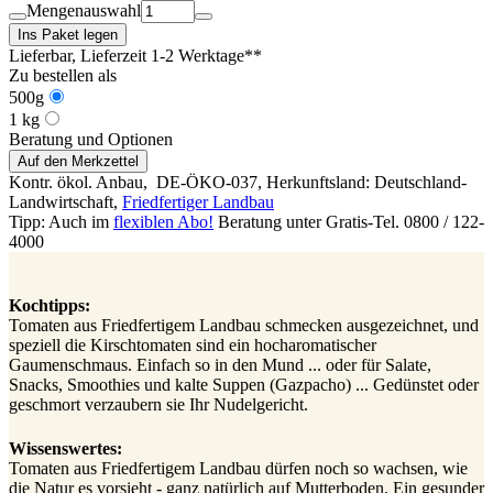
Mengenauswahl
Ins Paket legen
Lieferbar
, Lieferzeit 1-2 Werktage**
Zu bestellen als
500g
1 kg
Beratung und Optionen
Auf den Merkzettel
Kontr. ökol. Anbau,
DE-ÖKO-037
, Herkunftsland: Deutschland-
Landwirtschaft
,
Friedfertiger Landbau
Tipp: Auch im
flexiblen Abo!
Beratung unter Gratis-Tel. 0800 / 122-
4000
Kochtipps:
Tomaten aus Friedfertigem Landbau schmecken ausgezeichnet, und
speziell die Kirschtomaten sind ein hocharomatischer
Gaumenschmaus. Einfach so in den Mund ... oder für Salate,
Snacks, Smoothies und kalte Suppen (Gazpacho) ... Gedünstet oder
geschmort verzaubern sie Ihr Nudelgericht.
Wissenswertes:
Tomaten aus Friedfertigem Landbau dürfen noch so wachsen, wie
die Natur es vorsieht - ganz natürlich auf Mutterboden. Ein gesunder