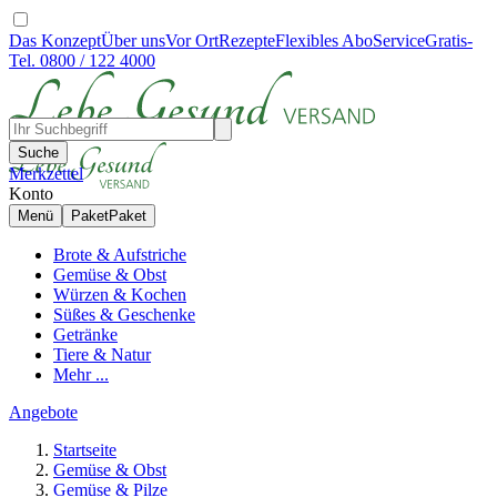
Das Konzept
Über uns
Vor Ort
Rezepte
Flexibles Abo
Service
Gratis-
Tel. 0800 / 122 4000
Suche
Merkzettel
Konto
Menü
Paket
Paket
Brote & Aufstriche
Gemüse & Obst
Würzen & Kochen
Süßes & Geschenke
Getränke
Tiere & Natur
Mehr ...
Angebote
Startseite
Gemüse & Obst
Gemüse & Pilze