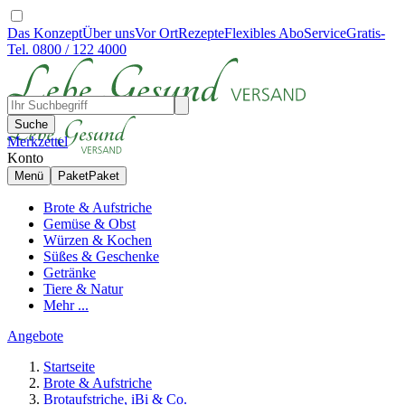
Das Konzept
Über uns
Vor Ort
Rezepte
Flexibles Abo
Service
Gratis-
Tel. 0800 / 122 4000
Suche
Merkzettel
Konto
Menü
Paket
Paket
Brote & Aufstriche
Gemüse & Obst
Würzen & Kochen
Süßes & Geschenke
Getränke
Tiere & Natur
Mehr ...
Angebote
Startseite
Brote & Aufstriche
Brotaufstriche, iBi & Co.