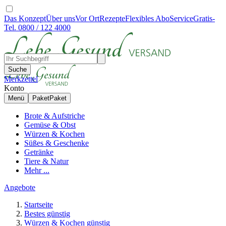
Das Konzept
Über uns
Vor Ort
Rezepte
Flexibles Abo
Service
Gratis-
Tel. 0800 / 122 4000
Suche
Merkzettel
Konto
Menü
Paket
Paket
Brote & Aufstriche
Gemüse & Obst
Würzen & Kochen
Süßes & Geschenke
Getränke
Tiere & Natur
Mehr ...
Angebote
Startseite
Bestes günstig
Würzen & Kochen günstig