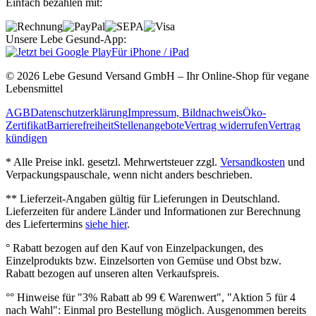
Einfach bezahlen mit:
Unsere Lebe Gesund-App:
Für iPhone / iPad
© 2026 Lebe Gesund Versand GmbH – Ihr Online‐Shop für vegane
Lebensmittel
AGB
Datenschutzerklärung
Impressum, Bildnachweis
Öko‐
Zertifikat
Barrierefreiheit
Stellenangebote
Vertrag widerrufen
Vertrag
kündigen
* Alle Preise inkl. gesetzl. Mehrwertsteuer zzgl.
Versandkosten
und
Verpackungspauschale, wenn nicht anders beschrieben.
** Lieferzeit‐Angaben gültig für Lieferungen in Deutschland.
Lieferzeiten für andere Länder und Informationen zur Berechnung
des Liefertermins
siehe hier
.
° Rabatt bezogen auf den Kauf von Einzelpackungen, des
Einzelprodukts bzw. Einzelsorten von Gemüse und Obst bzw.
Rabatt bezogen auf unseren alten Verkaufspreis.
°° Hinweise für "3% Rabatt ab 99 € Warenwert", "Aktion 5 für 4
nach Wahl": Einmal pro Bestellung möglich. Ausgenommen bereits