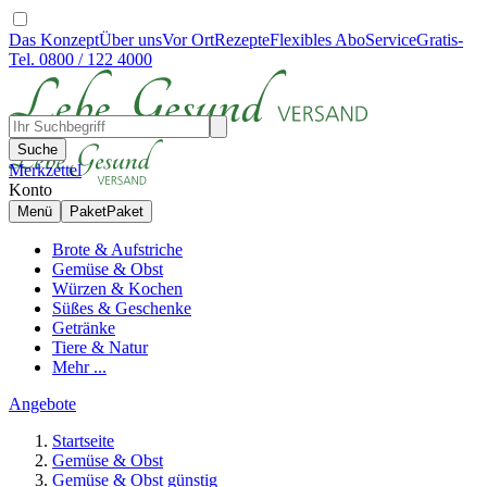
Das Konzept
Über uns
Vor Ort
Rezepte
Flexibles Abo
Service
Gratis-
Tel. 0800 / 122 4000
Suche
Merkzettel
Konto
Menü
Paket
Paket
Brote & Aufstriche
Gemüse & Obst
Würzen & Kochen
Süßes & Geschenke
Getränke
Tiere & Natur
Mehr ...
Angebote
Startseite
Gemüse & Obst
Gemüse & Obst günstig